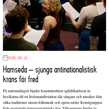
2026-06-24
Hamseda – sjunga antinationalistisk
krans för fred
På nationaldagen bjuder konstnärsduon aghili/karlsson in
besökarna till en fredsmanifestation där sångare och musiker från
olika traditioner såsom folkmusik och opera möter Konstgruppen
Fuls nystartade transseparatistiska kör. Tillsammans binder vi