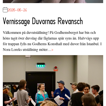
2026-06-24
Vernissage Duvornas Revansch
Välkommen på duvutställning! På Godhemsberget har bin och
höns tagit över duvslag där fåglarnas spår syns än. Halvvägs upp
för trappan fylls nu Godhems Konsthall med duvor från Istanbul. I
Nora Loreks utställning möter…
>