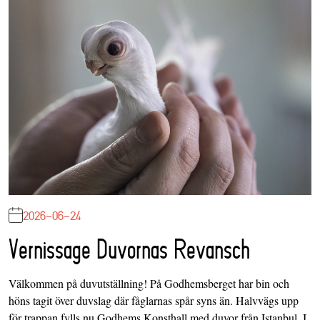
2026-06-24
Vernissage Duvornas Revansch
Välkommen på duvutställning! På Godhemsberget har bin och
höns tagit över duvslag där fåglarnas spår syns än. Halvvägs upp
för trappan fylls nu Godhems Konsthall med duvor från Istanbul. I