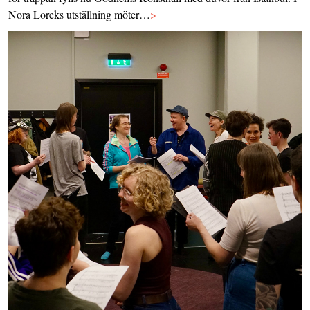
Nora Loreks utställning möter…
>