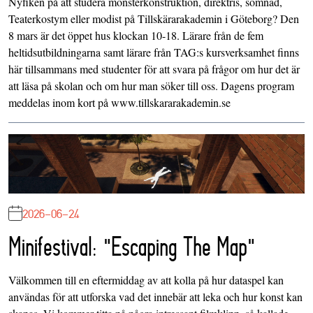
Nyfiken på att studera mönsterkonstruktion, direktris, sömnad,
Teaterkostym eller modist på Tillskärarakademin i Göteborg? Den
8 mars är det öppet hus klockan 10-18. Lärare från de fem
heltidsutbildningarna samt lärare från TAG:s kursverksamhet finns
här tillsammans med studenter för att svara på frågor om hur det är
att läsa på skolan och om hur man söker till oss. Dagens program
meddelas inom kort på www.tillskararakademin.se
2026-06-24
Minifestival: "Escaping The Map"
Välkommen till en eftermiddag av att kolla på hur dataspel kan
användas för att utforska vad det innebär att leka och hur konst kan