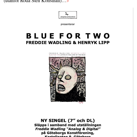
(utanför Röda Sten Konsthall)…
>