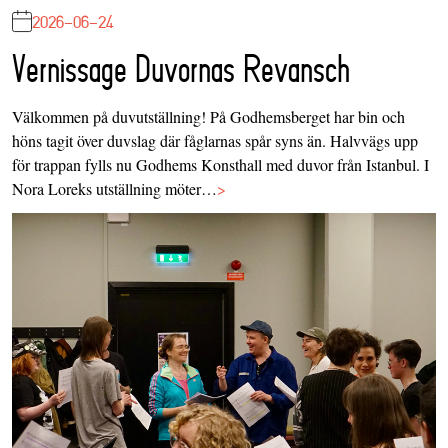
2026-06-24
Vernissage Duvornas Revansch
Välkommen på duvutställning! På Godhemsberget har bin och
höns tagit över duvslag där fåglarnas spår syns än. Halvvägs upp
för trappan fylls nu Godhems Konsthall med duvor från Istanbul. I
Nora Loreks utställning möter…
>