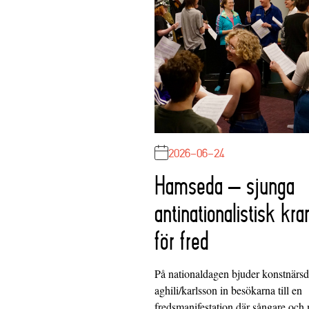
2026-06-24
Hamseda – sjunga
antinationalistisk kra
för fred
På nationaldagen bjuder konstnärs
aghili/karlsson in besökarna till en
fredsmanifestation där sångare och