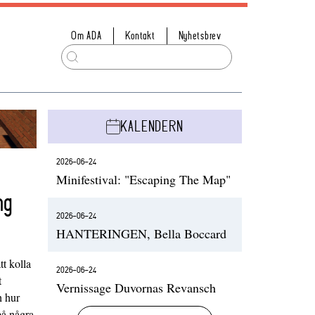
Om ADA
Kontakt
Nyhetsbrev
KALENDERN
2026-06-24
Minifestival: "Escaping The Map"
ng
2026-06-24
HANTERINGEN, Bella Boccard
t kolla
2026-06-24
t
Vernissage Duvornas Revansch
h hur
på några