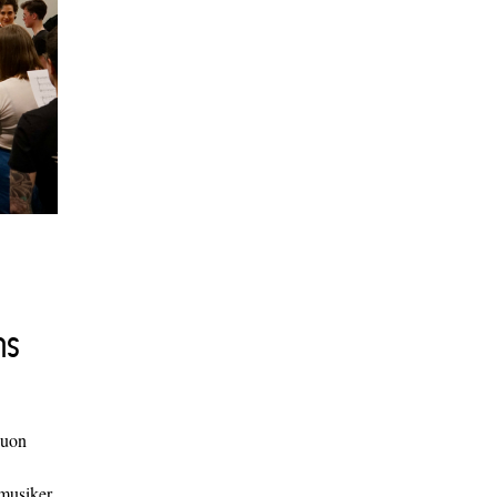
ns
duon
 musiker