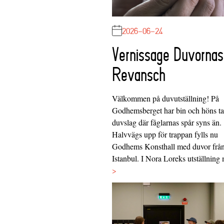
2026-06-24
Vernissage Duvornas
Revansch
Välkommen på duvutställning! På
Godhemsberget har bin och höns tag
duvslag där fåglarnas spår syns än.
Halvvägs upp för trappan fylls nu
Godhems Konsthall med duvor frå
Istanbul. I Nora Loreks utställnin
>