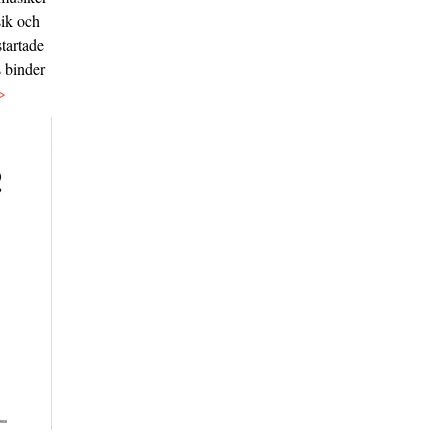
sik och
tartade
s binder
>