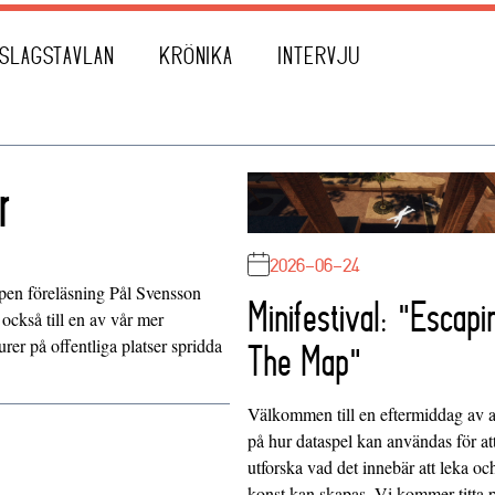
SLAGSTAVLAN
KRÖNIKA
INTERVJU
r
2026-06-24
en föreläsning Pål Svensson
Minifestival: "Escapi
också till en av vår mer
rer på offentliga platser spridda
The Map"
Välkommen till en eftermiddag av at
på hur dataspel kan användas för at
utforska vad det innebär att leka oc
konst kan skapas. Vi kommer titta 