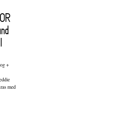
FOR
and
l
log +
"
eddie
iras med