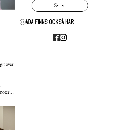
Skicka
ADA FINNS OCKSÅ HÄR
it över
n
g möter…