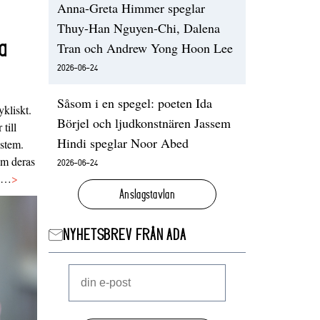
Anna-Greta Himmer speglar
Thuy-Han Nguyen-Chi, Dalena
a
Tran och Andrew Yong Hoon Lee
2026-06-24
Såsom i en spegel: poeten Ida
ykliskt.
Börjel och ljudkonstnären Jassem
 till
Hindi speglar Noor Abed
ystem.
 om deras
2026-06-24
va…
>
Anslagstavlan
NYHETSBREV FRÅN ADA