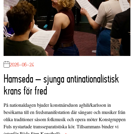
2026-06-24
Hamseda – sjunga antinationalistisk
krans för fred
På nationaldagen bjuder konstnärsduon aghili/karlsson in
besökarna till en fredsmanifestation där sångare och musiker från
olika traditioner såsom folkmusik och opera möter Konstgruppen
Fuls nystartade transseparatistiska kör. Tillsammans binder vi
(utanför Röda Sten Konsthall)…
>