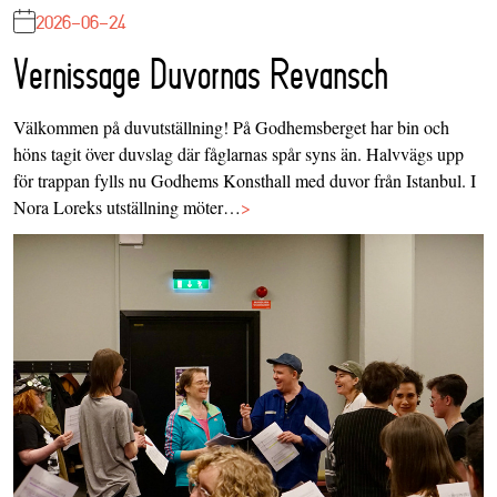
2026-06-24
Vernissage Duvornas Revansch
Välkommen på duvutställning! På Godhemsberget har bin och
höns tagit över duvslag där fåglarnas spår syns än. Halvvägs upp
för trappan fylls nu Godhems Konsthall med duvor från Istanbul. I
Nora Loreks utställning möter…
>