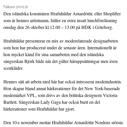
Publicerat 2011.10.26
Den isländska konstnären Hrafnhildur Arnardóttir, eller Shoplifter
som är hennes artistnamn, håller en extra insatt lunchföreläsning
onsdag den 26 oktober kl.12.00 – 13.00 på HDK i Göteborg.
Hrafnhildur presenterar en mix av moderelaterade designarbeten
som hon har producerat under de senaste åren. Internationellt är
hon mycket känd för sina samarbeten med den isländska
sångerskan Björk både när det gäller håruppsättningar men även
scenkläder.
Hennes sätt att arbeta med hår har också intresserat modeindustrin.
Hon skapar bland annat hårkreationer för det New York-baserade
modemärket VPL, som drivs av den brittiska designern Victoria
Bartlett. Sångerskan Lady Gaga har också burit en del
hårkreationer som Hrafnhildur har gjort.
Den 10:e november mottar Hrafnhildur Arnardóttir Nordens största