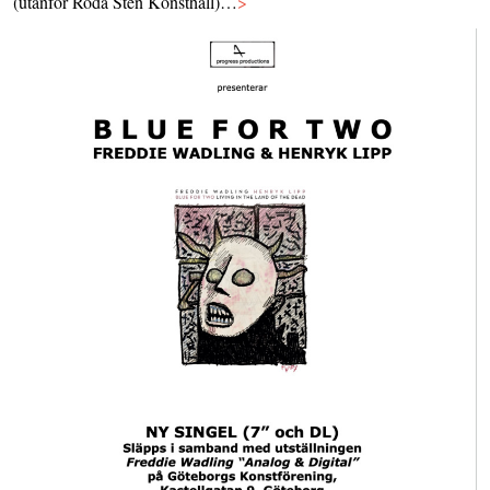
(utanför Röda Sten Konsthall)…
>