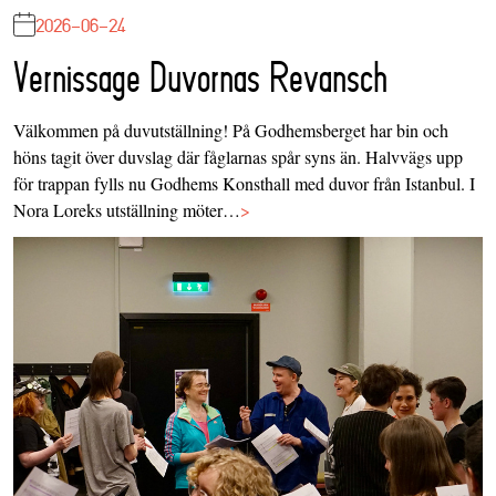
2026-06-24
Vernissage Duvornas Revansch
Välkommen på duvutställning! På Godhemsberget har bin och
höns tagit över duvslag där fåglarnas spår syns än. Halvvägs upp
för trappan fylls nu Godhems Konsthall med duvor från Istanbul. I
Nora Loreks utställning möter…
>