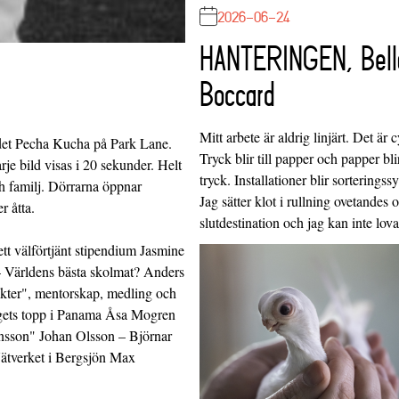
2026-06-24
HANTERINGEN, Bell
Boccard
Mitt arbete är aldrig linjärt. Det är c
 det Pecha Kucha på Park Lane.
Tryck blir till papper och papper blir
rje bild visas i 20 sekunder. Helt
tryck. Installationer blir sorteringss
h familj. Dörrarna öppnar
Jag sätter klot i rullning ovetandes
r åtta.
slutdestination och jag kan inte lo
ett välförtjänt stipendium Jasmine
 Världens bästa skolmat? Anders
ukter", mentorskap, medling och
gets topp i Panama Åsa Mogren
nsson" Johan Olsson – Björnar
tverket i Bergsjön Max