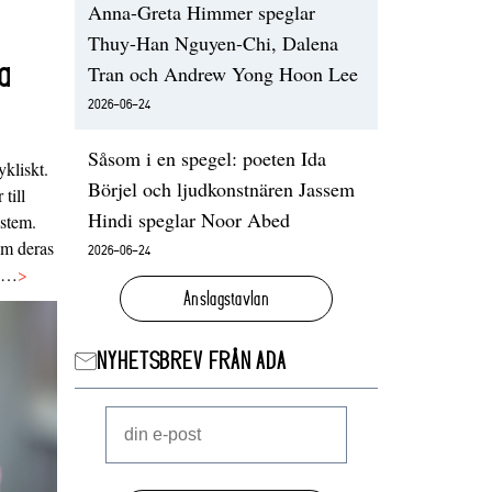
Anna-Greta Himmer speglar
Thuy-Han Nguyen-Chi, Dalena
a
Tran och Andrew Yong Hoon Lee
2026-06-24
Såsom i en spegel: poeten Ida
ykliskt.
Börjel och ljudkonstnären Jassem
 till
Hindi speglar Noor Abed
ystem.
 om deras
2026-06-24
va…
>
Anslagstavlan
NYHETSBREV FRÅN ADA