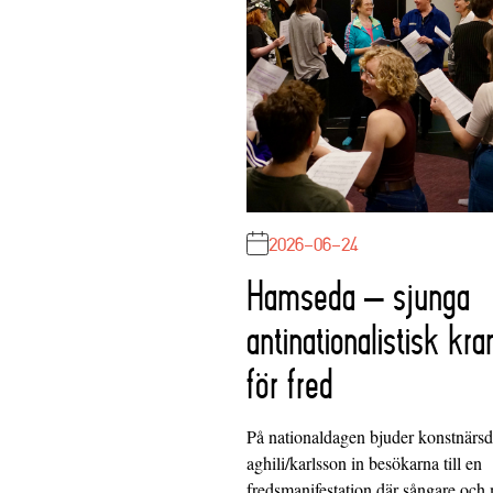
2026-06-24
Hamseda – sjunga
antinationalistisk kra
för fred
På nationaldagen bjuder konstnärs
aghili/karlsson in besökarna till en
fredsmanifestation där sångare och