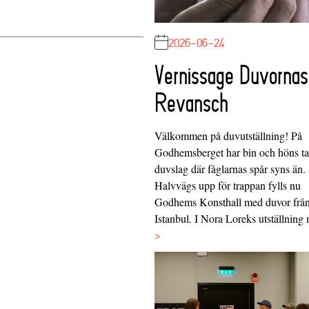
2026-06-24
Vernissage Duvornas
Revansch
Välkommen på duvutställning! På
Godhemsberget har bin och höns tag
duvslag där fåglarnas spår syns än.
Halvvägs upp för trappan fylls nu
Godhems Konsthall med duvor frå
Istanbul. I Nora Loreks utställnin
>