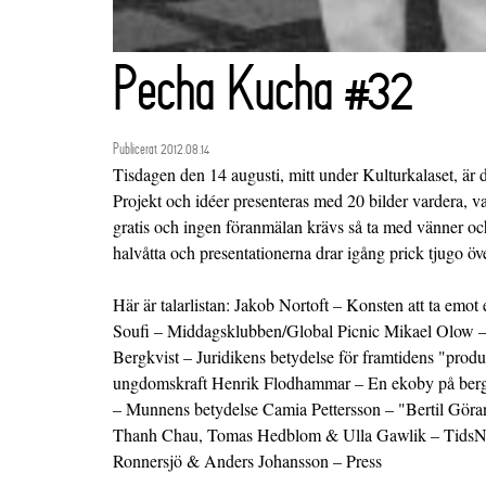
Pecha Kucha #32
Publicerat 2012.08.14
Tisdagen den 14 augusti, mitt under Kulturkalaset, är
Projekt och idéer presenteras med 20 bilder vardera, va
gratis och ingen föranmälan krävs så ta med vänner oc
halvåtta och presentationerna drar igång prick tjugo öve
Här är talarlistan: Jakob Nortoft – Konsten att ta emot 
Soufi – Middagsklubben/Global Picnic Mikael Olow –
Bergkvist – Juridikens betydelse för framtidens "prod
ungdomskraft Henrik Flodhammar – En ekoby på ber
– Munnens betydelse Camia Pettersson – "Bertil Göra
Thanh Chau, Tomas Hedblom & Ulla Gawlik – TidsNä
Ronnersjö & Anders Johansson – Press