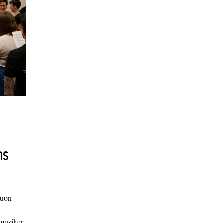
ns
duon
 musiker