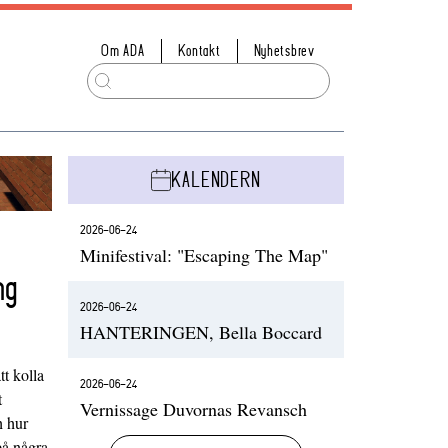
Om ADA
Kontakt
Nyhetsbrev
KALENDERN
2026-06-24
Minifestival: "Escaping The Map"
ng
2026-06-24
HANTERINGEN, Bella Boccard
t kolla
2026-06-24
t
Vernissage Duvornas Revansch
h hur
på några