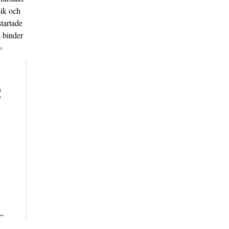
sik och
tartade
s binder
>