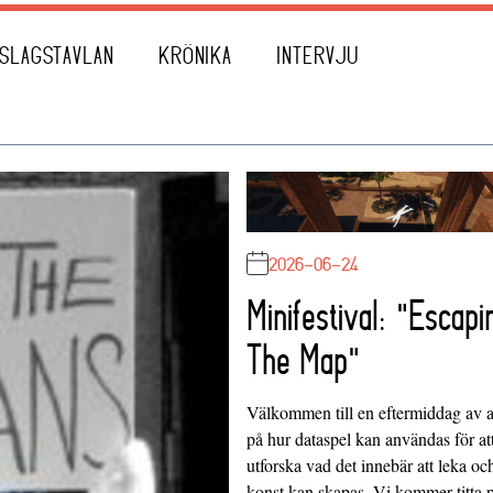
SLAGSTAVLAN
KRÖNIKA
INTERVJU
2026-06-24
Minifestival: "Escapi
The Map"
Välkommen till en eftermiddag av at
på hur dataspel kan användas för at
utforska vad det innebär att leka oc
konst kan skapas. Vi kommer titta 