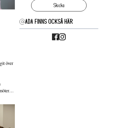
Skicka
ADA FINNS OCKSÅ HÄR
it över
n
g möter…