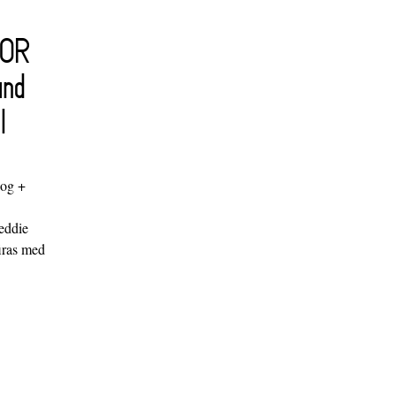
FOR
and
l
log +
"
eddie
iras med