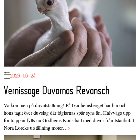
2026-06-24
Vernissage Duvornas Revansch
Välkommen på duvutställning! På Godhemsberget har bin och
höns tagit över duvslag där fåglarnas spår syns än. Halvvägs upp
för trappan fylls nu Godhems Konsthall med duvor från Istanbul. I
Nora Loreks utställning möter…
>