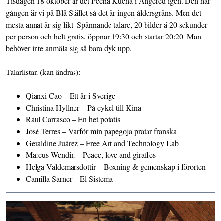
Tisdagen 18 oktober är det Pecha Kucha i Angered igen. Den här
gången är vi på Blå Stället så det är ingen åldersgräns. Men det
mesta annat är sig likt. Spännande talare, 20 bilder á 20 sekunder
per person och helt gratis, öppnar 19:30 och startar 20:20. Man
behöver inte anmäla sig så bara dyk upp.
Talarlistan (kan ändras):
Qianxi Cao – Ett år i Sverige
Christina Hyllner – På cykel till Kina
Raul Carrasco – En het potatis
José Terres – Varför min papegoja pratar franska
Geraldine Juárez – Free Art and Technology Lab
Marcus Wendin – Peace, love and giraffes
Helga Valdemarsdottir – Boxning & gemenskap i förorten
Camilla Sarner – El Sistema