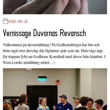
2026-06-24
Vernissage Duvornas Revansch
Välkommen på duvutställning! På Godhemsberget har bin och
höns tagit över duvslag där fåglarnas spår syns än. Halvvägs upp
för trappan fylls nu Godhems Konsthall med duvor från Istanbul. I
Nora Loreks utställning möter…
>