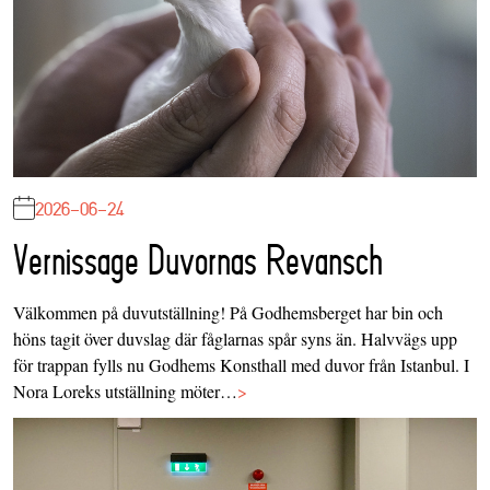
2026-06-24
Vernissage Duvornas Revansch
Välkommen på duvutställning! På Godhemsberget har bin och
höns tagit över duvslag där fåglarnas spår syns än. Halvvägs upp
för trappan fylls nu Godhems Konsthall med duvor från Istanbul. I
Nora Loreks utställning möter…
>