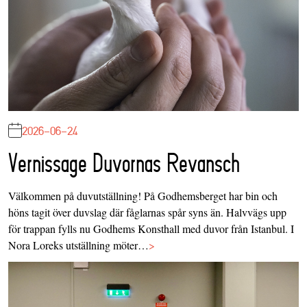
2026-06-24
Vernissage Duvornas Revansch
Välkommen på duvutställning! På Godhemsberget har bin och
höns tagit över duvslag där fåglarnas spår syns än. Halvvägs upp
för trappan fylls nu Godhems Konsthall med duvor från Istanbul. I
Nora Loreks utställning möter…
>