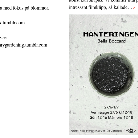
intressant filmklipp, så kallade…
>
la med fokus på blommor.
nk.tumblr.com
.se
arygardening.tumblr.com