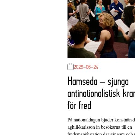
2026-06-24
Hamseda – sjunga
antinationalistisk kra
för fred
På nationaldagen bjuder konstnärs
aghili/karlsson in besökarna till en
fredsmanifestation där sångare och