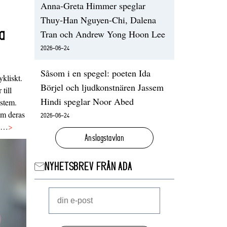
Anna-Greta Himmer speglar
Thuy-Han Nguyen-Chi, Dalena
a
Tran och Andrew Yong Hoon Lee
2026-06-24
Såsom i en spegel: poeten Ida
ykliskt.
Börjel och ljudkonstnären Jassem
 till
Hindi speglar Noor Abed
ystem.
 om deras
2026-06-24
va…
>
Anslagstavlan
NYHETSBREV FRÅN ADA