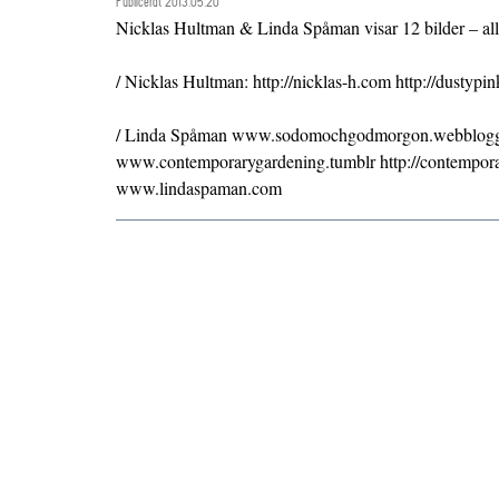
Publicerat 2013.05.20
Nicklas Hultman & Linda Spåman visar 12 bilder – al
/ Nicklas Hultman: http://nicklas-h.com http://dustypi
/ Linda Spåman www.sodomochgodmorgon.webblogg
www.contemporarygardening.tumblr http://contempor
www.lindaspaman.com