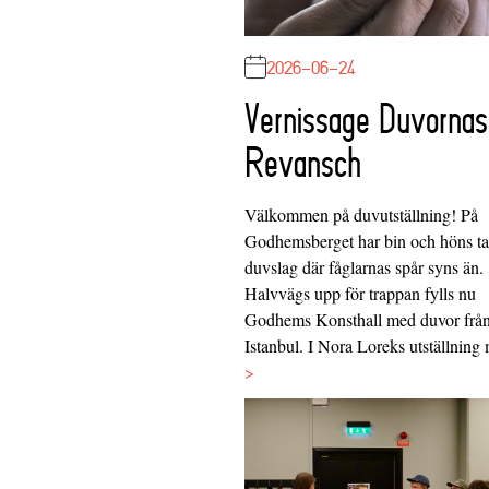
2026-06-24
Vernissage Duvornas
Revansch
Välkommen på duvutställning! På
Godhemsberget har bin och höns tag
duvslag där fåglarnas spår syns än.
Halvvägs upp för trappan fylls nu
Godhems Konsthall med duvor frå
Istanbul. I Nora Loreks utställnin
>