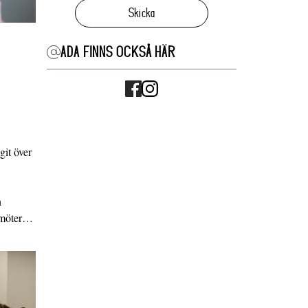
Skicka
ADA FINNS OCKSÅ HÄR
it över
n
g möter…