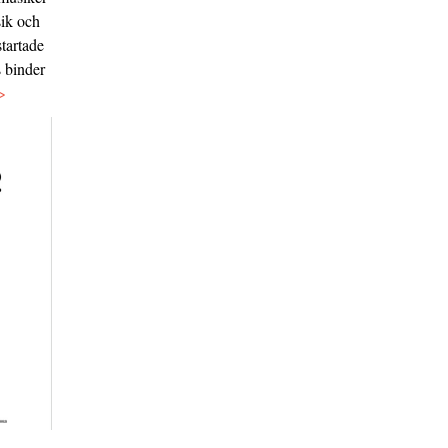
sik och
tartade
s binder
>