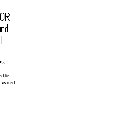
FOR
and
l
log +
"
eddie
iras med