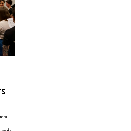
ns
duon
 musiker