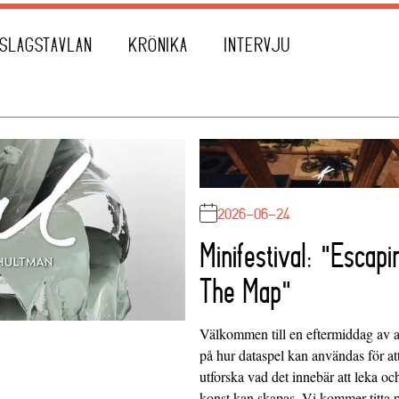
SLAGSTAVLAN
KRÖNIKA
INTERVJU
2026-06-24
Minifestival: "Escapi
The Map"
Välkommen till en eftermiddag av at
på hur dataspel kan användas för at
utforska vad det innebär att leka oc
konst kan skapas. Vi kommer titta 