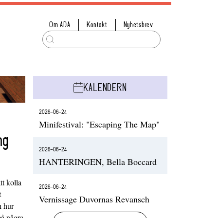
Om ADA
Kontakt
Nyhetsbrev
KALENDERN
2026-06-24
Minifestival: "Escaping The Map"
ng
2026-06-24
HANTERINGEN, Bella Boccard
t kolla
2026-06-24
t
Vernissage Duvornas Revansch
h hur
på några