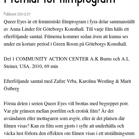
Publicerat 2011.12.07
Queer Eyes är ett feministiskt filmprogram i fyra delar sammanställt
av Anna Linder för Göteborgs Konsthall. Till varje film hålls ett
efterföljande samtal. Filmerna kommer sedan även att kunna ses
under en kortare period i Green Room på Göteborgs Konsthall.
Del 1 COMMUNITY ACTION CENTER A.K Burns och A.L
Steiner, USA, 2010, 69 min
Efterföljande samtal med Zafire Vrba, Karolina Westling & Marit
Östberg
Första delen i serien Queer Eyes vill brottas med begreppet porr.
Var går gränsen mellan porrfilm och erotisk film? Är det
avsändaren eller mottagaren som avgör, eller är det platsen där
filmen visas? Kan en film som gjorts i syfte att underhålla och
väcka lust förlora den effekten om filmen visas i ett utställningsrum