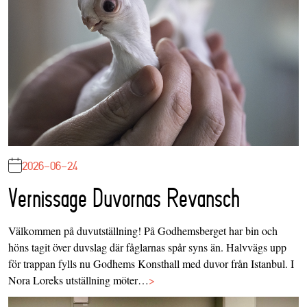
2026-06-24
Vernissage Duvornas Revansch
Välkommen på duvutställning! På Godhemsberget har bin och
höns tagit över duvslag där fåglarnas spår syns än. Halvvägs upp
för trappan fylls nu Godhems Konsthall med duvor från Istanbul. I
Nora Loreks utställning möter…
>