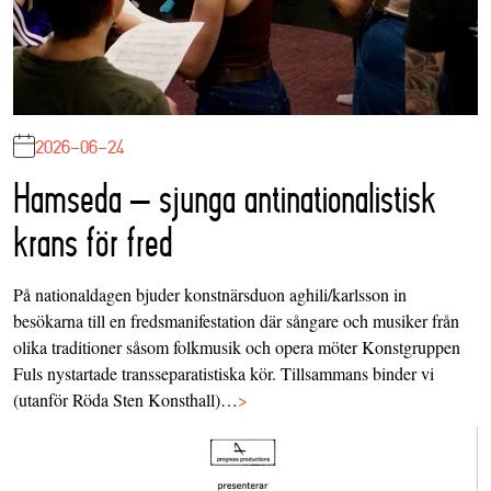
2026-06-24
Hamseda – sjunga antinationalistisk
krans för fred
På nationaldagen bjuder konstnärsduon aghili/karlsson in
besökarna till en fredsmanifestation där sångare och musiker från
olika traditioner såsom folkmusik och opera möter Konstgruppen
Fuls nystartade transseparatistiska kör. Tillsammans binder vi
(utanför Röda Sten Konsthall)…
>