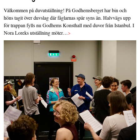
Välkommen på duvutställning! På Godhemsberget har bin och
höns tagit över duvslag där fåglarnas spår syns än. Halvvägs upp
för trappan fylls nu Godhems Konsthall med duvor från Istanbul. I
Nora Loreks utställning möter…
>