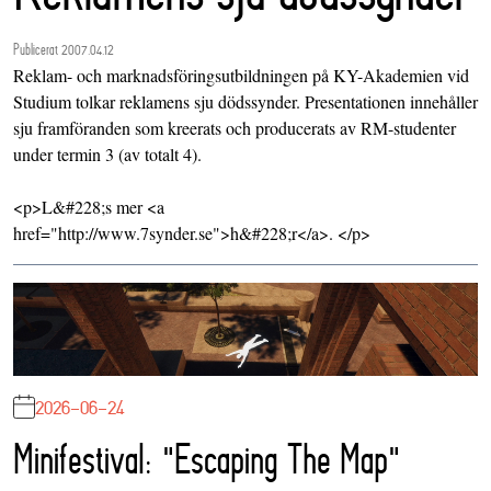
Publicerat 2007.04.12
Reklam- och marknadsföringsutbildningen på KY-Akademien vid
Studium tolkar reklamens sju dödssynder. Presentationen innehåller
sju framföranden som kreerats och producerats av RM-studenter
under termin 3 (av totalt 4).
<p>L&#228;s mer <a
href="http://www.7synder.se">h&#228;r</a>. </p>
2026-06-24
Minifestival: "Escaping The Map"