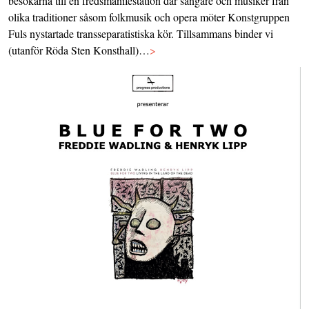
besökarna till en fredsmanifestation där sångare och musiker från
olika traditioner såsom folkmusik och opera möter Konstgruppen
Fuls nystartade transseparatistiska kör. Tillsammans binder vi
(utanför Röda Sten Konsthall)…
>