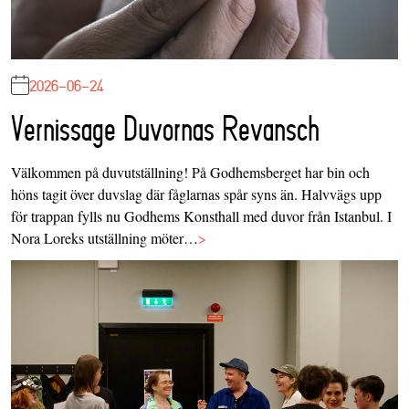
2026-06-24
Vernissage Duvornas Revansch
Välkommen på duvutställning! På Godhemsberget har bin och
höns tagit över duvslag där fåglarnas spår syns än. Halvvägs upp
för trappan fylls nu Godhems Konsthall med duvor från Istanbul. I
Nora Loreks utställning möter…
>