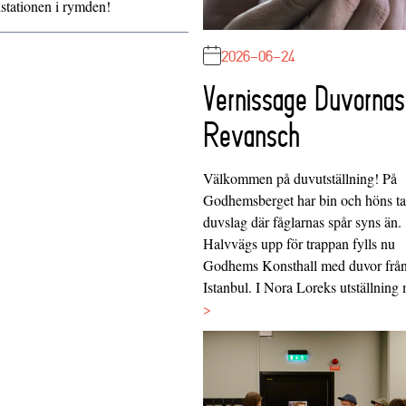
dstationen i rymden!
2026-06-24
Vernissage Duvornas
Revansch
Välkommen på duvutställning! På
Godhemsberget har bin och höns tag
duvslag där fåglarnas spår syns än.
Halvvägs upp för trappan fylls nu
Godhems Konsthall med duvor frå
Istanbul. I Nora Loreks utställnin
>