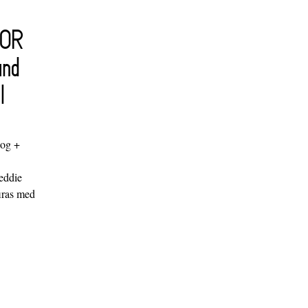
FOR
and
l
log +
"
eddie
iras med