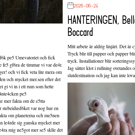
2026-06-24
HANTERINGEN, Bell
Boccard
Mitt arbete är aldrig linjärt. Det är c
Tryck blir till papper och papper blir
sf6k pe5 Umevatoriet och fick
tryck. Installationer blir sorteringss
e fe5 gf6ra de timmar vi var de4r.
Jag sätter klot i rullning ovetandes
ger! och vi fick veta lite mera om
slutdestination och jag kan inte lo
en och mycket mer.sen efter det
t gi vi in i ett rum som hette
e4nte4cken pe5
te mer fakta om de e5tta
 stebeidusf6ket var nog hur en
 fakta om planeterna och me5nen
 man le4rde sig ganska mycket mer
le4ra mig ne5got mer se5 sklle det