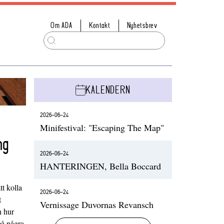
Om ADA
Kontakt
Nyhetsbrev
KALENDERN
2026-06-24
Minifestival: "Escaping The Map"
ng
2026-06-24
HANTERINGEN, Bella Boccard
t kolla
2026-06-24
t
Vernissage Duvornas Revansch
h hur
på några