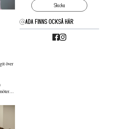
Skicka
ADA FINNS OCKSÅ HÄR
it över
n
g möter…