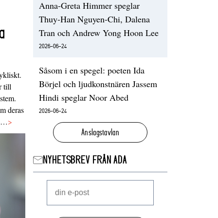
Anna-Greta Himmer speglar
Thuy-Han Nguyen-Chi, Dalena
a
Tran och Andrew Yong Hoon Lee
2026-06-24
Såsom i en spegel: poeten Ida
ykliskt.
Börjel och ljudkonstnären Jassem
 till
Hindi speglar Noor Abed
ystem.
 om deras
2026-06-24
va…
>
Anslagstavlan
NYHETSBREV FRÅN ADA