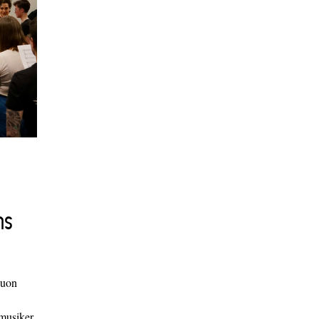
ns
duon
 musiker