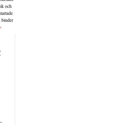
sik och
tartade
s binder
>