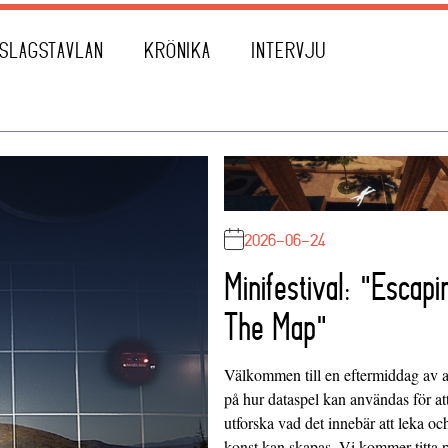
SLAGSTAVLAN
KRÖNIKA
INTERVJU
2026-06-24
Minifestival: "Escapi
The Map"
Välkommen till en eftermiddag av at
på hur dataspel kan användas för at
utforska vad det innebär att leka oc
konst kan skapas. Vi kommer titta 