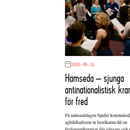
2026-06-24
Hamseda – sjunga
antinationalistisk kra
för fred
På nationaldagen bjuder konstnärs
aghili/karlsson in besökarna till en
fredsmanifestation där sångare och