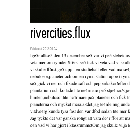
rivercities.flux
Publicerat 2012.09.04
Ige5r alltse5 den 13 december se5 var vi pe5 stebeidu
veta mer om rymden!ff6rst se5 fick vi veta vad vi skull
vi skulle ff6rst ge5 upp i en studiehall eller vad ma se4
nebulosor,planeter och om en rymd station uppe i rymd
se5 gick vi ner och fikade saft och pepparkakor!efter de
planitarium och kollade lite ne4rmare pe5 stje4nor/stj
himlen,nebulosor,lite ne4rmare pe5 planeter och fick li
planeterna och mycket mera.a8det jag le4rde mig under
vitdve4rg kunde lysa fast den var df6d sedan lite mer
Jag tyckte det var ganska roligt att vara de4r ff6r att
e4n vad vi har gjort i klassrummetOm jag skulle vilja 