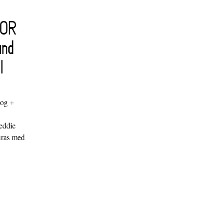
FOR
and
l
log +
"
eddie
iras med