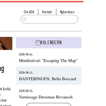
Om ADA
Kontakt
Nyhetsbrev
KALENDERN
2026-06-24
Minifestival: "Escaping The Map"
ng
2026-06-24
HANTERINGEN, Bella Boccard
t kolla
2026-06-24
t
Vernissage Duvornas Revansch
h hur
på några