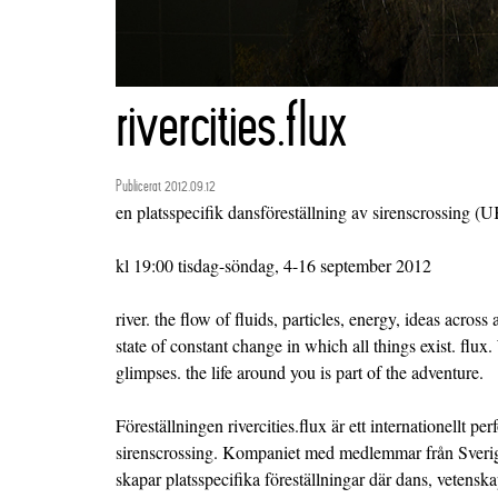
rivercities.flux
Publicerat 2012.09.12
en platsspecifik dansföreställning av sirenscrossin
kl 19:00 tisdag-söndag, 4-16 september 2012
river. the flow of fluids, particles, energy, ideas across 
state of constant change in which all things exist. flux
glimpses. the life around you is part of the adventure.
Föreställningen rivercities.flux är ett internationellt p
sirenscrossing. Kompaniet med medlemmar från Sverig
skapar platsspecifika föreställningar där dans, vetenskap