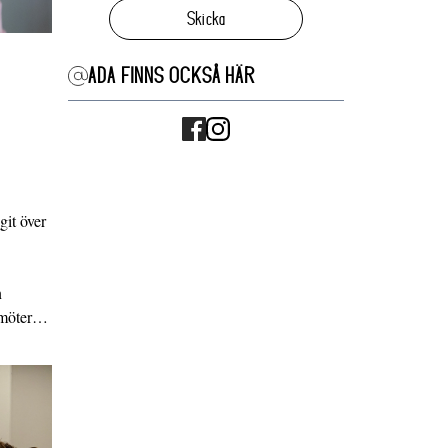
Skicka
ADA FINNS OCKSÅ HÄR
it över
n
g möter…