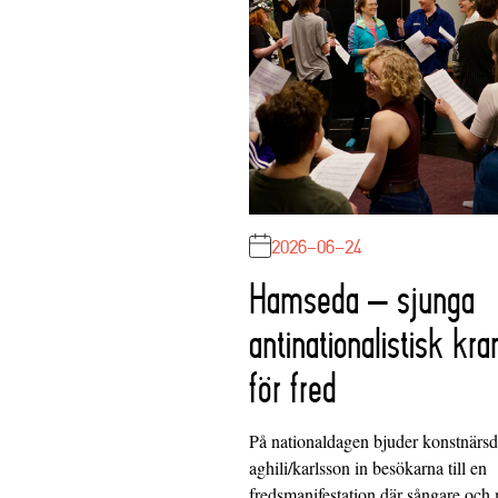
2026-06-24
Hamseda – sjunga
antinationalistisk kra
för fred
På nationaldagen bjuder konstnärs
aghili/karlsson in besökarna till en
fredsmanifestation där sångare och