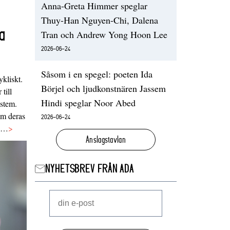
Anna-Greta Himmer speglar
Thuy-Han Nguyen-Chi, Dalena
a
Tran och Andrew Yong Hoon Lee
2026-06-24
Såsom i en spegel: poeten Ida
ykliskt.
Börjel och ljudkonstnären Jassem
 till
Hindi speglar Noor Abed
ystem.
 om deras
2026-06-24
va…
>
Anslagstavlan
NYHETSBREV FRÅN ADA