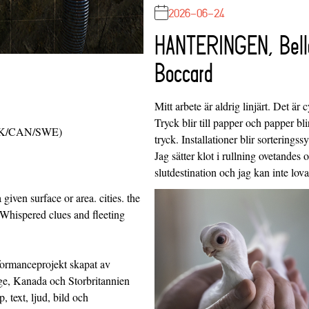
2026-06-24
HANTERINGEN, Bell
Boccard
Mitt arbete är aldrig linjärt. Det är c
Tryck blir till papper och papper blir
g (UK/CAN/SWE)
tryck. Installationer blir sorteringss
Jag sätter klot i rullning ovetandes
slutdestination och jag kan inte lo
a given surface or area. cities. the
. Whispered clues and fleeting
erformanceprojekt skapat av
e, Kanada och Storbritannien
, text, ljud, bild och