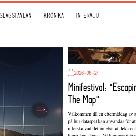
SLAGSTAVLAN
KRÖNIKA
INTERVJU
2026-06-24
Minifestival: "Escapi
The Map"
Välkommen till en eftermiddag av at
på hur dataspel kan användas för at
utforska vad det innebär att leka oc
konst kan skapas. Vi kommer titta 