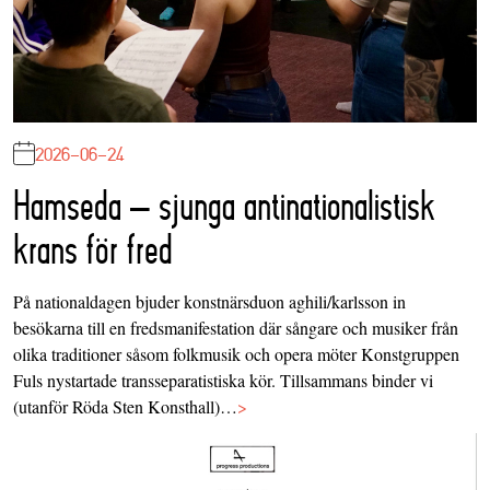
2026-06-24
Hamseda – sjunga antinationalistisk
krans för fred
På nationaldagen bjuder konstnärsduon aghili/karlsson in
besökarna till en fredsmanifestation där sångare och musiker från
olika traditioner såsom folkmusik och opera möter Konstgruppen
Fuls nystartade transseparatistiska kör. Tillsammans binder vi
(utanför Röda Sten Konsthall)…
>