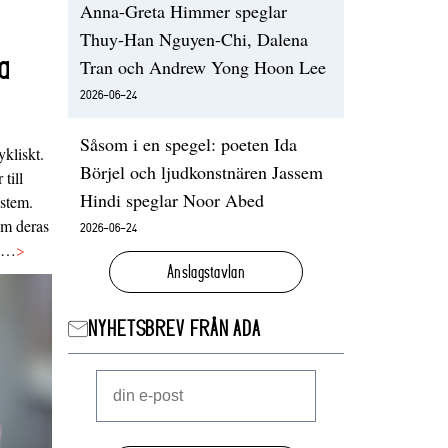
Anna-Greta Himmer speglar
Thuy-Han Nguyen-Chi, Dalena
a
Tran och Andrew Yong Hoon Lee
2026-06-24
Såsom i en spegel: poeten Ida
ykliskt.
Börjel och ljudkonstnären Jassem
 till
Hindi speglar Noor Abed
ystem.
 om deras
2026-06-24
va…
>
Anslagstavlan
NYHETSBREV FRÅN ADA