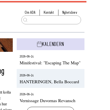
Om ADA
Kontakt
Nyhetsbrev
KALENDERN
2026-06-24
Minifestival: "Escaping The Map"
ng
2026-06-24
HANTERINGEN, Bella Boccard
t kolla
2026-06-24
t
Vernissage Duvornas Revansch
h hur
på några