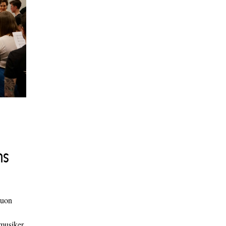
ns
duon
 musiker