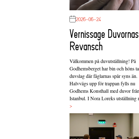
2026-06-24
Vernissage Duvornas
Revansch
Välkommen på duvutställning! På
Godhemsberget har bin och höns tag
duvslag där fåglarnas spår syns än.
Halvvägs upp för trappan fylls nu
Godhems Konsthall med duvor frå
Istanbul. I Nora Loreks utställnin
>