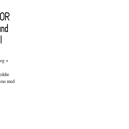
FOR
and
l
log +
"
eddie
iras med