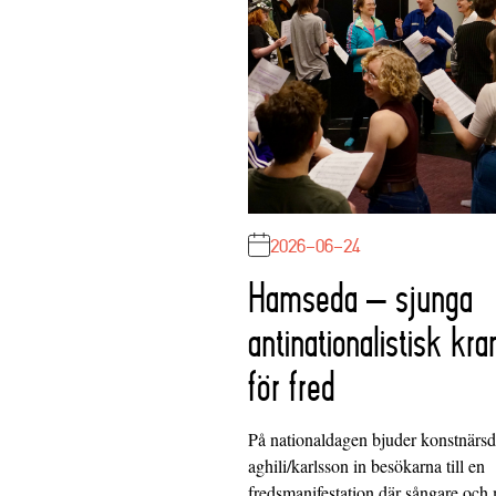
2026-06-24
Hamseda – sjunga
antinationalistisk kra
för fred
På nationaldagen bjuder konstnärs
aghili/karlsson in besökarna till en
fredsmanifestation där sångare och