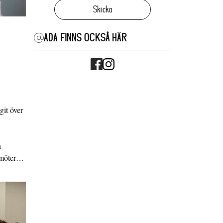
Skicka
ADA FINNS OCKSÅ HÄR
it över
n
g möter…