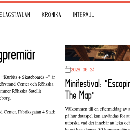
SLAGSTAVLAN
KRÖNIKA
INTERVJU
gpremiär
2026-06-24
! “Kurbits + Skateboards +” är
Minifestival: "Escapi
Rörstrand Center och Röhsska
mmer Röhsska Satellit
The Map"
teborg.
Välkommen till en eftermiddag av at
d Center, Fabriksgatan 4 Stad:
på hur dataspel kan användas för at
utforska vad det innebär att leka oc
konst kan skapas. Vi kommer titta 