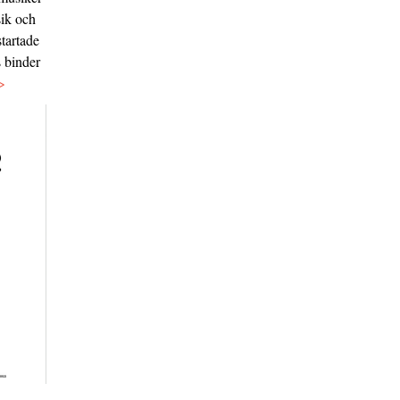
sik och
tartade
s binder
>