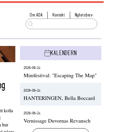
Om ADA
Kontakt
Nyhetsbrev
KALENDERN
2026-06-24
Minifestival: "Escaping The Map"
ng
2026-06-24
HANTERINGEN, Bella Boccard
t kolla
2026-06-24
t
Vernissage Duvornas Revansch
h hur
på några