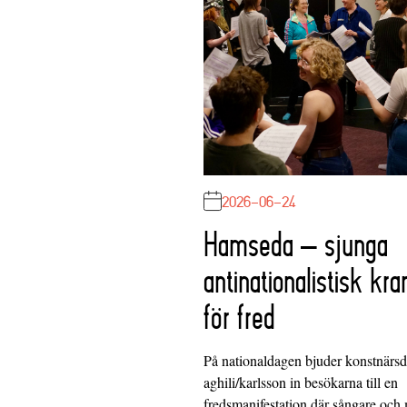
2026-06-24
Hamseda – sjunga
antinationalistisk kra
för fred
På nationaldagen bjuder konstnärs
aghili/karlsson in besökarna till en
fredsmanifestation där sångare och