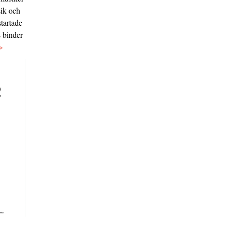
sik och
tartade
s binder
>