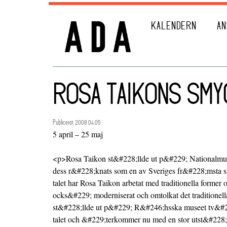
KALENDERN
AN
ROSA TAIKONS SM
Publicerat 2008.04.05
5 april – 25 maj
<p>Rosa Taikon st&#228;llde ut p&#229; Nationalmu
dess r&#228;knats som en av Sveriges fr&#228;msta si
talet har Rosa Taikon arbetat med traditionella former
ocks&#229; moderniserat och omtolkat det traditionel
st&#228;llde ut p&#229; R&#246;hsska museet tv&#
talet och &#229;terkommer nu med en stor utst&#228;