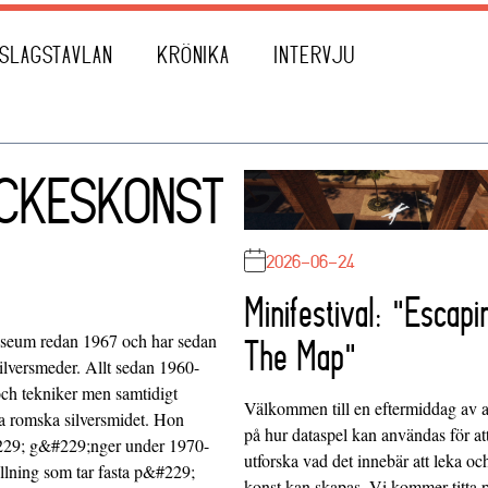
SLAGSTAVLAN
KRÖNIKA
INTERVJU
YCKESKONST
2026-06-24
Minifestival: "Escapi
seum redan 1967 och har sedan
The Map"
lversmeder. Allt sedan 1960-
 och tekniker men samtidigt
Välkommen till en eftermiddag av at
la romska silversmidet. Hon
på hur dataspel kan användas för at
229; g&#229;nger under 1970-
utforska vad det innebär att leka oc
llning som tar fasta p&#229;
konst kan skapas. Vi kommer titta 