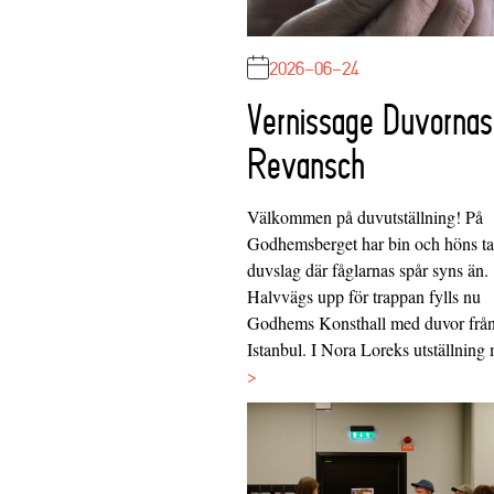
2026-06-24
Vernissage Duvornas
Revansch
Välkommen på duvutställning! På
Godhemsberget har bin och höns tag
duvslag där fåglarnas spår syns än.
Halvvägs upp för trappan fylls nu
Godhems Konsthall med duvor frå
Istanbul. I Nora Loreks utställnin
>