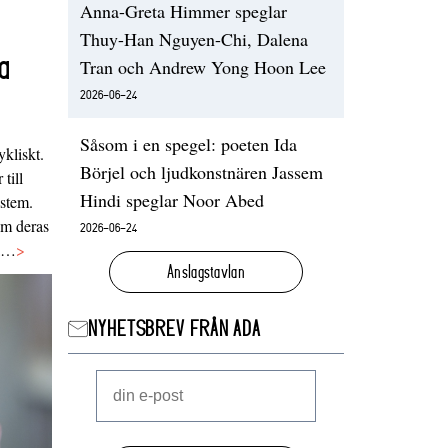
Anna-Greta Himmer speglar
Thuy-Han Nguyen-Chi, Dalena
a
Tran och Andrew Yong Hoon Lee
2026-06-24
Såsom i en spegel: poeten Ida
ykliskt.
Börjel och ljudkonstnären Jassem
 till
Hindi speglar Noor Abed
ystem.
 om deras
2026-06-24
va…
>
Anslagstavlan
NYHETSBREV FRÅN ADA