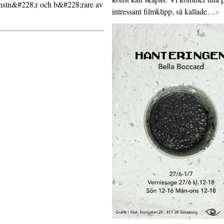
nstn&#228;r och b&#228;rare av
intressant filmklipp, så kallade…
>