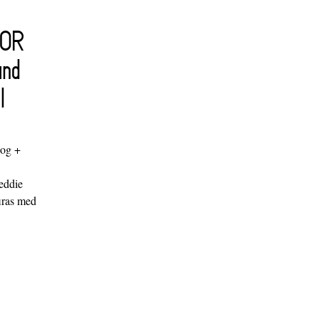
FOR
and
l
log +
"
eddie
iras med