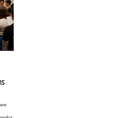
ns
duon
 musiker