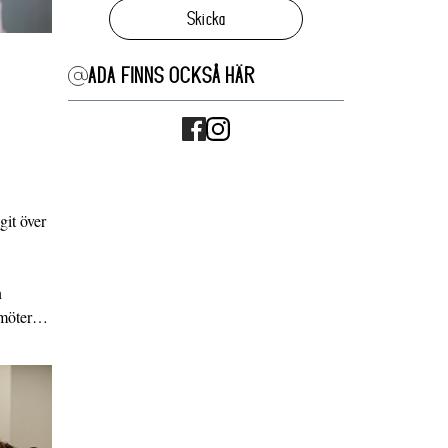
Skicka
ADA FINNS OCKSÅ HÄR
it över
n
g möter…