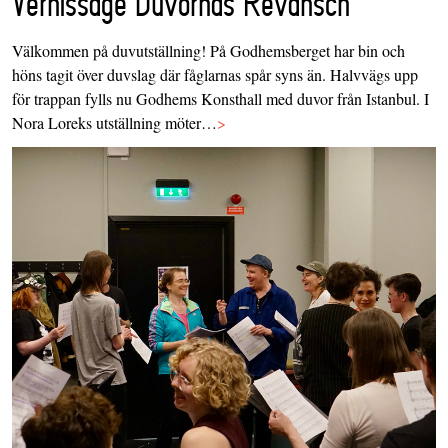
Vernissage Duvornas Revansch
Välkommen på duvutställning! På Godhemsberget har bin och
höns tagit över duvslag där fåglarnas spår syns än. Halvvägs upp
för trappan fylls nu Godhems Konsthall med duvor från Istanbul. I
Nora Loreks utställning möter…
>