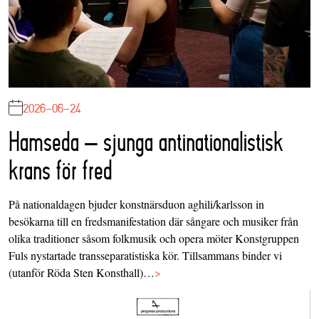
2026-06-24
Hamseda – sjunga antinationalistisk
krans för fred
På nationaldagen bjuder konstnärsduon aghili/karlsson in
besökarna till en fredsmanifestation där sångare och musiker från
olika traditioner såsom folkmusik och opera möter Konstgruppen
Fuls nystartade transseparatistiska kör. Tillsammans binder vi
(utanför Röda Sten Konsthall)…
>