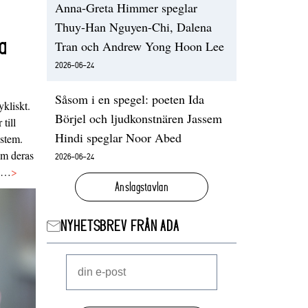
Anna-Greta Himmer speglar
Thuy-Han Nguyen-Chi, Dalena
a
Tran och Andrew Yong Hoon Lee
2026-06-24
Såsom i en spegel: poeten Ida
ykliskt.
Börjel och ljudkonstnären Jassem
 till
Hindi speglar Noor Abed
ystem.
 om deras
2026-06-24
va…
>
Anslagstavlan
NYHETSBREV FRÅN ADA