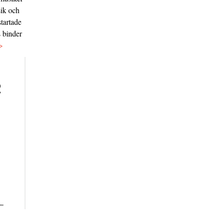
sik och
tartade
s binder
>