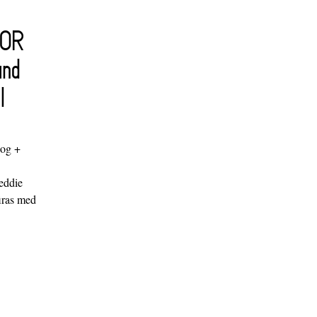
FOR
and
l
log +
"
eddie
iras med