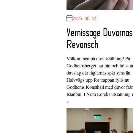
2026-06-24
Vernissage Duvornas
Revansch
Välkommen på duvutställning! På
Godhemsberget har bin och höns tag
duvslag där fåglarnas spår syns än.
Halvvägs upp för trappan fylls nu
Godhems Konsthall med duvor frå
Istanbul. I Nora Loreks utställnin
>