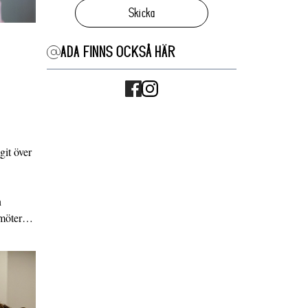
Skicka
ADA FINNS OCKSÅ HÄR
it över
n
g möter…