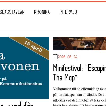
SLAGSTAVLAN
KRÖNIKA
INTERVJU
2026-06-24
Minifestival: "Escapi
The Map"
Välkommen till en eftermiddag av at
på hur dataspel kan användas för at
utforska vad det innebär att leka oc
konst kan skapas. Vi kommer titta 