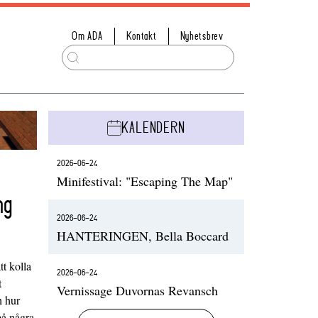
Om ADA
Kontakt
Nyhetsbrev
KALENDERN
2026-06-24
Minifestival: "Escaping The Map"
ng
2026-06-24
HANTERINGEN, Bella Boccard
t kolla
2026-06-24
t
Vernissage Duvornas Revansch
h hur
på några