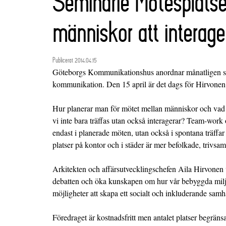
Seminarie Mötesplatse
människor att interage
Publicerat 2014.04.15
Göteborgs Kommunikationshus anordnar månatligen se
kommunikation. Den 15 april är det dags för Hirvonen
Hur planerar man för mötet mellan människor och vad s
vi inte bara träffas utan också interagerar? Team-work 
endast i planerade möten, utan också i spontana träffar
platser på kontor och i städer är mer befolkade, trivs
Arkitekten och affärsutvecklingschefen Aila Hirvonen 
debatten och öka kunskapen om hur vår bebyggda milj
möjligheter att skapa ett socialt och inkluderande samh
Föredraget är kostnadsfritt men antalet platser begränsa