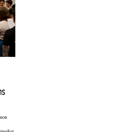
ns
duon
 musiker