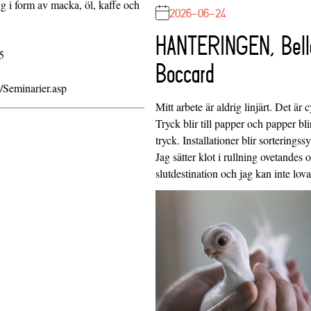
gg i form av macka, öl, kaffe och
2026-06-24
HANTERINGEN, Bell
5
Boccard
Seminarier.asp
Mitt arbete är aldrig linjärt. Det är c
Tryck blir till papper och papper blir
tryck. Installationer blir sorteringss
Jag sätter klot i rullning ovetandes
slutdestination och jag kan inte lo