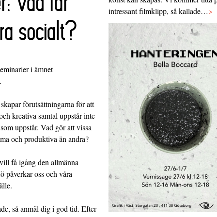
r: vad får
intressant filmklipp, så kallade…
>
ra socialt?
minarier i ämnet
.
kapar förutsättningarna för att
och kreativa samtal uppstår inte
 som uppstår. Vad gör att vissa
amma och produktiva än andra?
vill få igång den allmänna
ö påverkar oss och våra
älle.
de, så anmäl dig i god tid. Efter