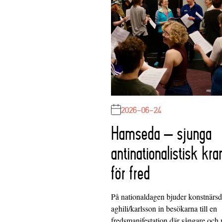
2026-06-24
Hamseda – sjunga
antinationalistisk kra
för fred
På nationaldagen bjuder konstnärs
aghili/karlsson in besökarna till en
fredsmanifestation där sångare och