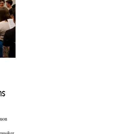
ns
duon
 musiker