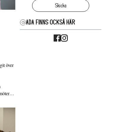
Skicka
ADA FINNS OCKSÅ HÄR
it över
n
g möter…