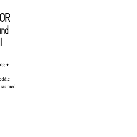
FOR
and
l
log +
"
eddie
iras med