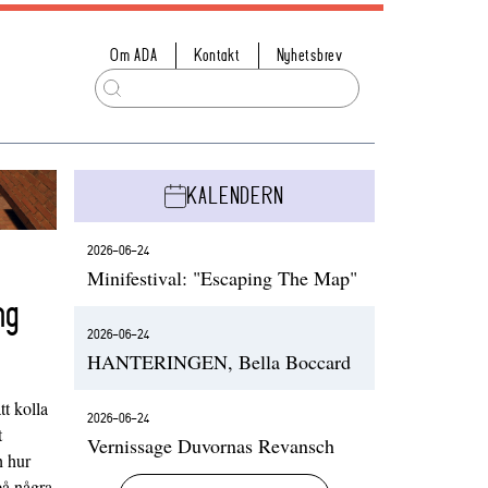
Om ADA
Kontakt
Nyhetsbrev
KALENDERN
2026-06-24
Minifestival: "Escaping The Map"
ng
2026-06-24
HANTERINGEN, Bella Boccard
t kolla
2026-06-24
t
Vernissage Duvornas Revansch
h hur
på några