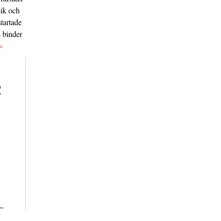
sik och
tartade
s binder
>