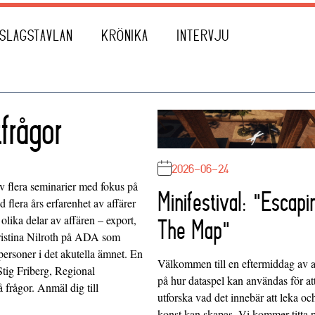
SLAGSTAVLAN
KRÖNIKA
INTERVJU
frågor
2026-06-24
av flera seminarier med fokus på
Minifestival: "Escapi
d flera års erfarenhet av affärer
olika delar av affären – export,
The Map"
Christina Nilroth på ADA som
personer i det akutella ämnet. En
Välkommen till en eftermiddag av at
ig Friberg, Regional
på hur dataspel kan användas för at
 frågor. Anmäl dig till
utforska vad det innebär att leka oc
konst kan skapas. Vi kommer titta 