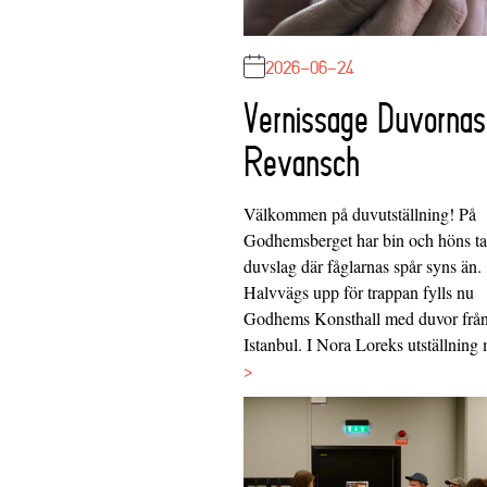
2026-06-24
Vernissage Duvornas
Revansch
Välkommen på duvutställning! På
Godhemsberget har bin och höns tag
duvslag där fåglarnas spår syns än.
Halvvägs upp för trappan fylls nu
Godhems Konsthall med duvor frå
Istanbul. I Nora Loreks utställnin
>