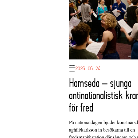
2026-06-24
Hamseda – sjunga
antinationalistisk kra
för fred
På nationaldagen bjuder konstnärs
aghili/karlsson in besökarna till en
fredsmanifestation där sångare och