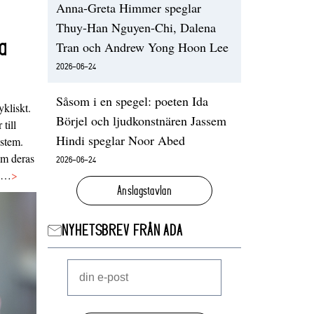
Anna-Greta Himmer speglar
Thuy-Han Nguyen-Chi, Dalena
a
Tran och Andrew Yong Hoon Lee
2026-06-24
Såsom i en spegel: poeten Ida
ykliskt.
Börjel och ljudkonstnären Jassem
 till
Hindi speglar Noor Abed
ystem.
 om deras
2026-06-24
va…
>
Anslagstavlan
NYHETSBREV FRÅN ADA