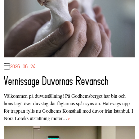
2026-06-24
Vernissage Duvornas Revansch
Välkommen på duvutställning! På Godhemsberget har bin och
höns tagit över duvslag där fåglarnas spår syns än. Halvvägs upp
för trappan fylls nu Godhems Konsthall med duvor från Istanbul. I
Nora Loreks utställning möter…
>