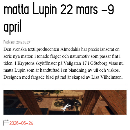
matta Lupin 22 mars -9
april
Publicerat 2012.03.27
Den svenska textilproducenten Almedahls har precis lanserat en
serie nya mattor, i tonade färger och naturmotiv som passar fint i
tiden. I Kryptons skyltfönster på Vallgatan 17 i Göteborg visas nu
matta Lupin som är handtuftad i en blandning av ull och viskos.
Designen med färgade blad på rad är skapad av Lisa Vilhelmson.
2026-06-24