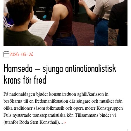
2026-06-24
Hamseda – sjunga antinationalistisk
krans för fred
På nationaldagen bjuder konstnärsduon aghili/karlsson in
besökarna till en fredsmanifestation där sångare och musiker från
olika traditioner såsom folkmusik och opera möter Konstgruppen
Fuls nystartade transseparatistiska kör. Tillsammans binder vi
(utanför Röda Sten Konsthall)…
>