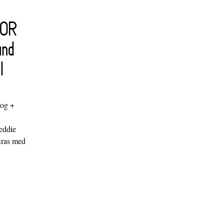
FOR
and
l
log +
"
eddie
iras med