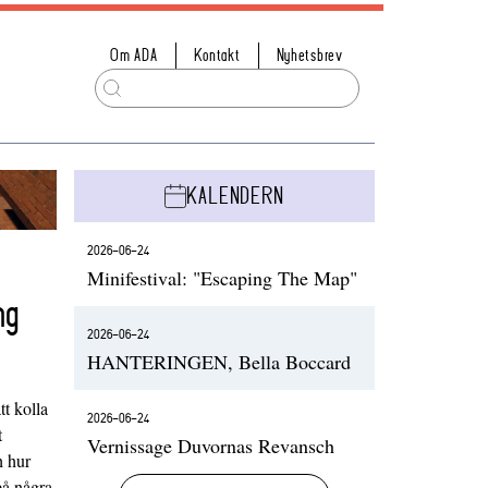
Om ADA
Kontakt
Nyhetsbrev
KALENDERN
2026-06-24
Minifestival: "Escaping The Map"
ng
2026-06-24
HANTERINGEN, Bella Boccard
t kolla
2026-06-24
t
Vernissage Duvornas Revansch
h hur
på några