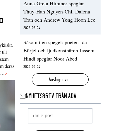
Anna-Greta Himmer speglar
Thuy-Han Nguyen-Chi, Dalena
a
Tran och Andrew Yong Hoon Lee
2026-06-24
Såsom i en spegel: poeten Ida
ykliskt.
Börjel och ljudkonstnären Jassem
 till
Hindi speglar Noor Abed
ystem.
 om deras
2026-06-24
va…
>
Anslagstavlan
NYHETSBREV FRÅN ADA