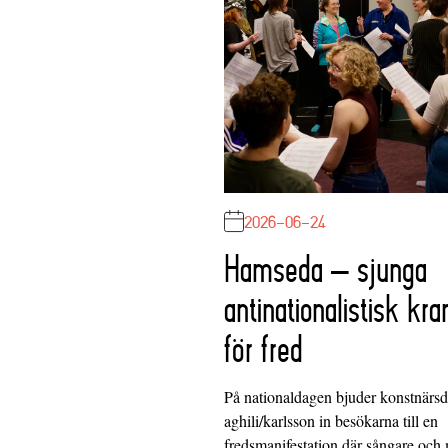
2026-06-24
Hamseda – sjunga
antinationalistisk kra
för fred
På nationaldagen bjuder konstnärs
aghili/karlsson in besökarna till en
fredsmanifestation där sångare och