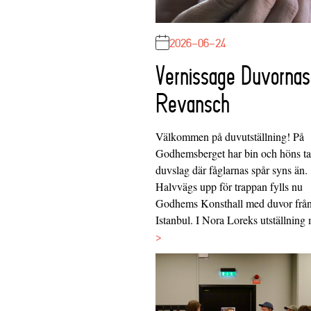
2026-06-24
Vernissage Duvornas
Revansch
Välkommen på duvutställning! På
Godhemsberget har bin och höns tag
duvslag där fåglarnas spår syns än.
Halvvägs upp för trappan fylls nu
Godhems Konsthall med duvor frå
Istanbul. I Nora Loreks utställnin
>