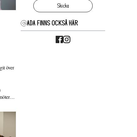
Skicka
ADA FINNS OCKSÅ HÄR
it över
n
g möter…