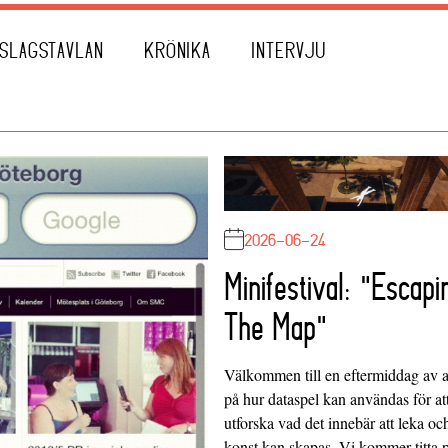
SLAGSTAVLAN
KRÖNIKA
INTERVJU
2026-06-24
Minifestival: "Escapi
The Map"
Välkommen till en eftermiddag av at
på hur dataspel kan användas för at
utforska vad det innebär att leka oc
konst kan skapas. Vi kommer titta 