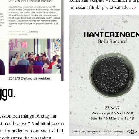
intressant filmklipp, så kallade…
>
ga.
ofession och många företag har
det med bloggar? Vad attraheras vi
 i framtiden och om vad i så fall.
r och anmäl dig via länken.