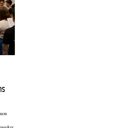
ns
duon
 musiker