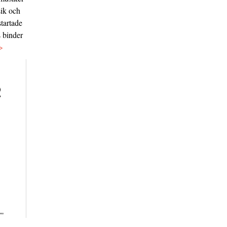
sik och
tartade
s binder
>