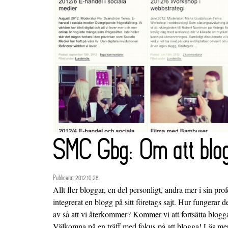
SMC Gbg: Om att blog
Publicerat 2012.10.26
Allt fler bloggar, en del personligt, andra mer i sin pr
integrerat en blogg på sitt företags sajt. Hur fungerar 
av så att vi återkommer? Kommer vi att fortsätta blogga
Välkomna på en träff med fokus på att blogga! Läs me