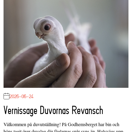
2026-06-24
Vernissage Duvornas Revansch
Välkommen på duvutställning! På Godhemsberget har bin och
höns tagit över duvslag där fåglarnas spår syns än. Halvvägs upp