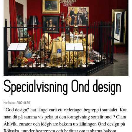
Specialvisning Ond design
Publicerat 2012.10.30
"God design" har länge varit ett vedertaget begrepp i samtalet. Kan
man då på samma vis peka ut den formgivning som är ond ? Clara
Åhlvik, curator och idégivare bakom utställningen Ond design på
Röhsska, utreder begreppen och berättar om tankarna bakom