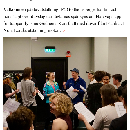
Välkommen på duvutställning! På Godhemsberget har bin och
höns tagit över duvslag där fåglarnas spår syns än. Halvvägs upp
för trappan fylls nu Godhems Konsthall med duvor från Istanbul. I
Nora Loreks utställning möter…
>