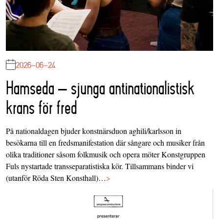
2026-06-24
Hamseda – sjunga antinationalistisk
krans för fred
På nationaldagen bjuder konstnärsduon aghili/karlsson in
besökarna till en fredsmanifestation där sångare och musiker från
olika traditioner såsom folkmusik och opera möter Konstgruppen
Fuls nystartade transseparatistiska kör. Tillsammans binder vi
(utanför Röda Sten Konsthall)…
>