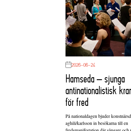
2026-06-24
Hamseda – sjunga
antinationalistisk kra
för fred
På nationaldagen bjuder konstnärs
aghili/karlsson in besökarna till en
fredsmanifestation där sångare och