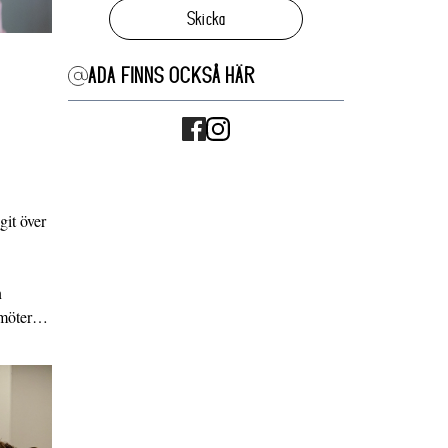
Skicka
ADA FINNS OCKSÅ HÄR
it över
n
g möter…