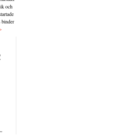
sik och
tartade
s binder
>