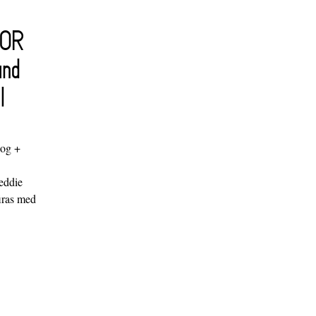
FOR
and
l
log +
"
eddie
iras med