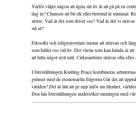
Varför väljer någon att ägna sitt liv åt att gå på en ce
dag in? Chansen att bli rik eller berömd är minimal. Ris
större. Vad är det som driver oss? Vad är det vi strävar 
stå ut?
Filosofer och religionsvetare menar att strävan och längta
som håller oss vid liv. Det värsta som kan hända är att 
att hitta något nytt mål. Cirkusartister strävar ofta efte
I föreställningen Knitting Peace kombineras artisterna
gränser med de existensiella frågorna Går det att uppnå
världen? Det är lätt att ge upp inför sin litenhet, värld
Den här föreställningen undersöker meningen med vår 