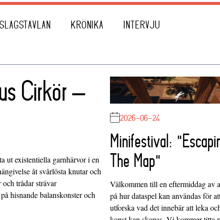
SLAGSTAVLAN
KRÖNIKA
INTERVJU
us Cirkör –
2026-06-24
Minifestival: "Escapi
The Map"
a ut existentiella garnhärvor i en
hängivelse åt svårlösta knutar och
r och trådar strävar
Välkommen till en eftermiddag av at
er på hisnande balanskonster och
på hur dataspel kan användas för at
utforska vad det innebär att leka oc
konst kan skapas. Vi kommer titta 