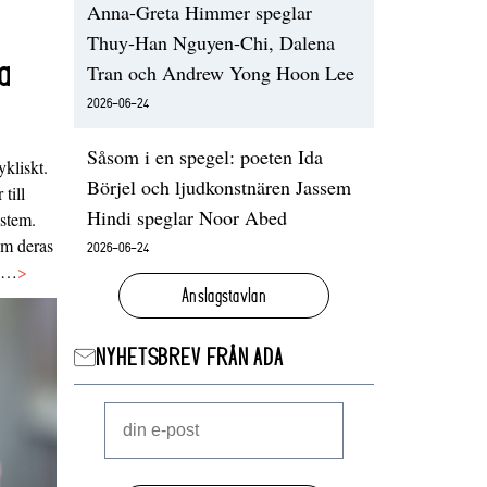
Anna-Greta Himmer speglar
Thuy-Han Nguyen-Chi, Dalena
a
Tran och Andrew Yong Hoon Lee
2026-06-24
Såsom i en spegel: poeten Ida
ykliskt.
Börjel och ljudkonstnären Jassem
 till
Hindi speglar Noor Abed
ystem.
 om deras
2026-06-24
va…
>
Anslagstavlan
NYHETSBREV FRÅN ADA