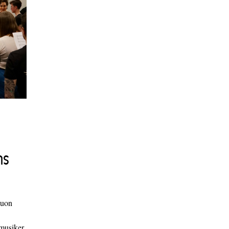
ns
duon
 musiker