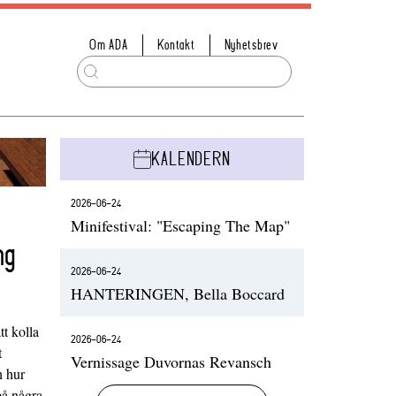
Om ADA
Kontakt
Nyhetsbrev
KALENDERN
2026-06-24
Minifestival: "Escaping The Map"
ng
2026-06-24
HANTERINGEN, Bella Boccard
t kolla
2026-06-24
t
Vernissage Duvornas Revansch
h hur
på några