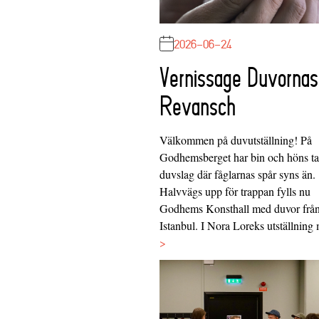
2026-06-24
Vernissage Duvornas
Revansch
Välkommen på duvutställning! På
Godhemsberget har bin och höns tag
duvslag där fåglarnas spår syns än.
Halvvägs upp för trappan fylls nu
Godhems Konsthall med duvor frå
Istanbul. I Nora Loreks utställnin
>