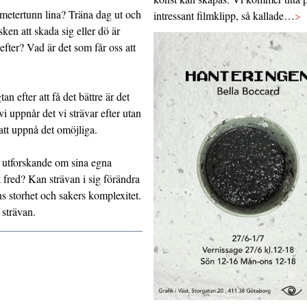
ntimetertunn lina? Träna dag ut och
intressant filmklipp, så kallade…
>
ken att skada sig eller dö är
efter? Vad är det som får oss att
n efter att få det bättre är det
vi uppnår det vi strävar efter utan
r att uppnå det omöjliga.
s utforskande om sina egna
 fred? Kan strävan i sig förändra
ens storhet och sakers komplexitet.
strävan.