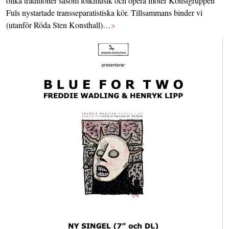
olika traditioner såsom folkmusik och opera möter Konstgruppen
Fuls nystartade transseparatistiska kör. Tillsammans binder vi
(utanför Röda Sten Konsthall)…
>