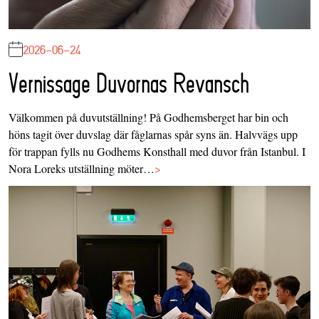
2026-06-24
Vernissage Duvornas Revansch
Välkommen på duvutställning! På Godhemsberget har bin och
höns tagit över duvslag där fåglarnas spår syns än. Halvvägs upp
för trappan fylls nu Godhems Konsthall med duvor från Istanbul. I
Nora Loreks utställning möter…
>