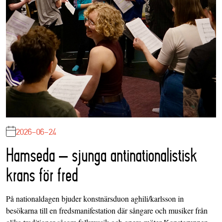
2026-06-24
Hamseda – sjunga antinationalistisk
krans för fred
På nationaldagen bjuder konstnärsduon aghili/karlsson in
besökarna till en fredsmanifestation där sångare och musiker från