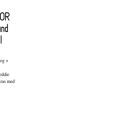
FOR
and
l
log +
"
eddie
iras med