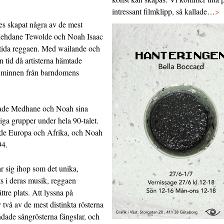
intressant filmklipp, så kallade…
>
s skapat några av de mest
Mehdane Tewolde och Noah Isaac
mtida reggaen. Med wailande och
n tid då artisterna hämtade
r minnen från barndomens
ipade Medhane och Noah sina
liga grupper under hela 90-talet.
åde Europa och Afrika, och Noah
94.
år sig ihop som det unika,
 i deras musik, reggaen
ttre plats. Att lyssna på
 två av de mest distinkta rösterna
dade sångrösterna fängslar, och