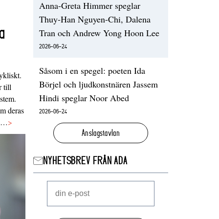
Anna-Greta Himmer speglar
Thuy-Han Nguyen-Chi, Dalena
a
Tran och Andrew Yong Hoon Lee
2026-06-24
Såsom i en spegel: poeten Ida
ykliskt.
Börjel och ljudkonstnären Jassem
 till
Hindi speglar Noor Abed
ystem.
 om deras
2026-06-24
va…
>
Anslagstavlan
NYHETSBREV FRÅN ADA