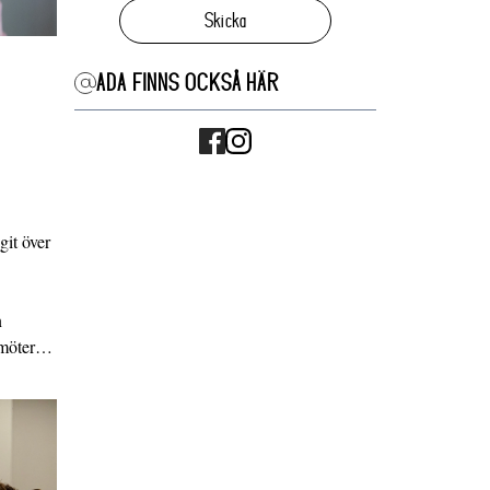
Skicka
ADA FINNS OCKSÅ HÄR
it över
n
g möter…