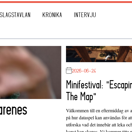
SLAGSTAVLAN
KRÖNIKA
INTERVJU
2026-06-24
Minifestival: "Escapi
The Map"
arenes
Välkommen till en eftermiddag av at
på hur dataspel kan användas för at
utforska vad det innebär att leka oc
konst kan skapas. Vi kommer titta 