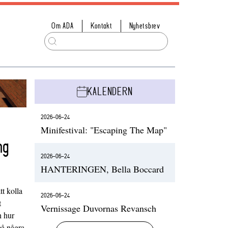
Om ADA
Kontakt
Nyhetsbrev
KALENDERN
2026-06-24
Minifestival: "Escaping The Map"
ng
2026-06-24
HANTERINGEN, Bella Boccard
t kolla
2026-06-24
t
Vernissage Duvornas Revansch
h hur
på några