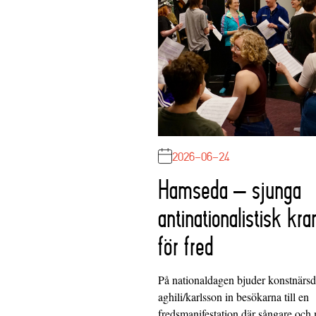
2026-06-24
Hamseda – sjunga
antinationalistisk kra
för fred
På nationaldagen bjuder konstnärs
aghili/karlsson in besökarna till en
fredsmanifestation där sångare och