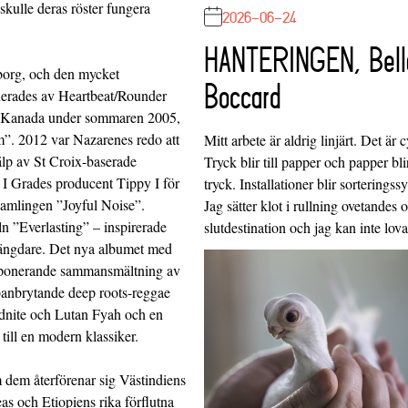
kulle deras röster fungera
2026-06-24
HANTERINGEN, Bell
borg, och den mycket
Boccard
buerades av Heartbeat/Rounder
h Kanada under sommaren 2005,
m”. 2012 var Nazarenes redo att
Mitt arbete är aldrig linjärt. Det är c
älp av St Croix-baserade
Tryck blir till papper och papper blir
I Grades producent Tippy I för
tryck. Installationer blir sorteringss
samlingen ”Joyful Noise”.
Jag sätter klot i rullning ovetandes
eln ”Everlasting” – inspirerade
slutdestination och jag kan inte lo
llängdare. Det nya albumet med
 imponerande sammansmältning av
banbrytande deep roots-reggae
idnite och Lutan Fyah och en
till en modern klassiker.
 dem återförenar sig Västindiens
s och Etiopiens rika förflutna