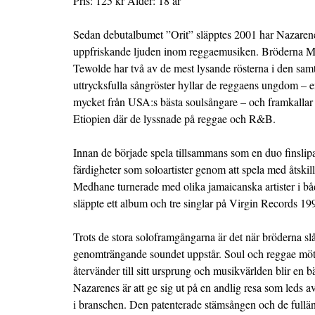
Pris: 125 kr Ålder: 18 år
Sedan debutalbumet ”Orit” släpptes 2001 har Nazarene
uppfriskande ljuden inom reggaemusiken. Bröderna 
Tewolde har två av de mest lysande rösterna i den sa
uttrycksfulla sångröster hyllar de reggaens ungdom – e
mycket från USA:s bästa soulsångare – och framkalla
Etiopien där de lyssnade på reggae och R&B.
Innan de började spela tillsammans som en duo finsl
färdigheter som soloartister genom att spela med åtskil
Medhane turnerade med olika jamaicanska artister i b
släppte ett album och tre singlar på Virgin Records 19
Trots de stora soloframgångarna är det när bröderna sl
genomträngande soundet uppstår. Soul och reggae möts
återvänder till sitt ursprung och musikvärlden blir en bä
Nazarenes är att ge sig ut på en andlig resa som leds av
i branschen. Den patenterade stämsången och de fullän