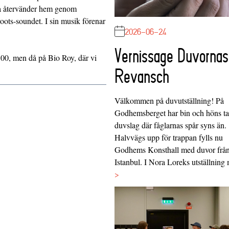
ora återvänder hem genom
oots-soundet. I sin musik förenar
2026-06-24
Vernissage Duvornas
00, men då på Bio Roy, där vi
Revansch
Välkommen på duvutställning! På
Godhemsberget har bin och höns tag
duvslag där fåglarnas spår syns än.
Halvvägs upp för trappan fylls nu
Godhems Konsthall med duvor frå
Istanbul. I Nora Loreks utställnin
>