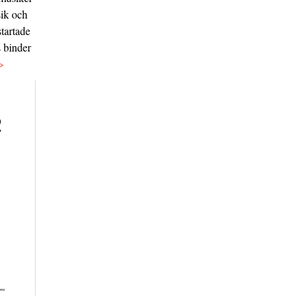
sik och
tartade
s binder
>