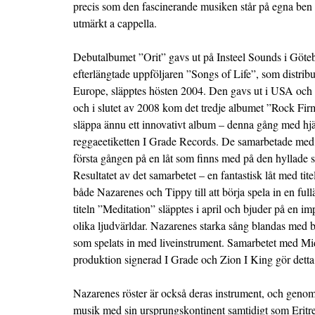
precis som den fascinerande musiken står på egna ben s
utmärkt a cappella.
Debutalbumet ”Orit” gavs ut på Insteel Sounds i Göte
efterlängtade uppföljaren ”Songs of Life”, som distri
Europe, släpptes hösten 2004. Den gavs ut i USA oc
och i slutet av 2008 kom det tredje albumet ”Rock Fir
släppa ännu ett innovativt album – denna gång med hj
reggaeetiketten I Grade Records. De samarbetade med 
första gången på en låt som finns med på den hyllade 
Resultatet av det samarbetet – en fantastisk låt med tit
både Nazarenes och Tippy till att börja spela in en fu
titeln ”Meditation” släpptes i april och bjuder på en
olika ljudvärldar. Nazarenes starka sång blandas med 
som spelats in med liveinstrument. Samarbetet med M
produktion signerad I Grade och Zion I King gör detta 
Nazarenes röster är också deras instrument, och genom
musik med sin ursprungskontinent samtidigt som Eritrea