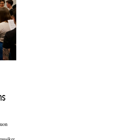
ns
duon
 musiker