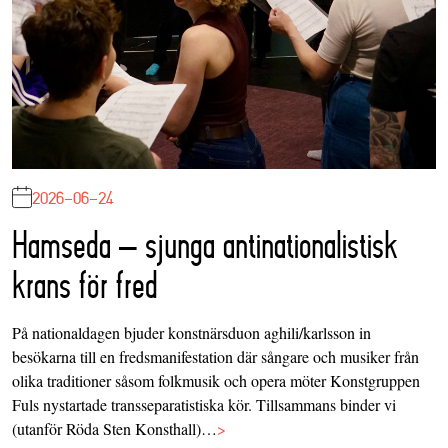
2026-06-24
Hamseda – sjunga antinationalistisk
krans för fred
På nationaldagen bjuder konstnärsduon aghili/karlsson in
besökarna till en fredsmanifestation där sångare och musiker från
olika traditioner såsom folkmusik och opera möter Konstgruppen
Fuls nystartade transseparatistiska kör. Tillsammans binder vi
(utanför Röda Sten Konsthall)…
>