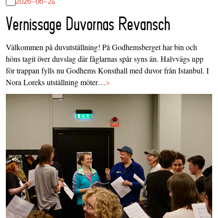
2026-06-24
Vernissage Duvornas Revansch
Välkommen på duvutställning! På Godhemsberget har bin och
höns tagit över duvslag där fåglarnas spår syns än. Halvvägs upp
för trappan fylls nu Godhems Konsthall med duvor från Istanbul. I
Nora Loreks utställning möter…
>