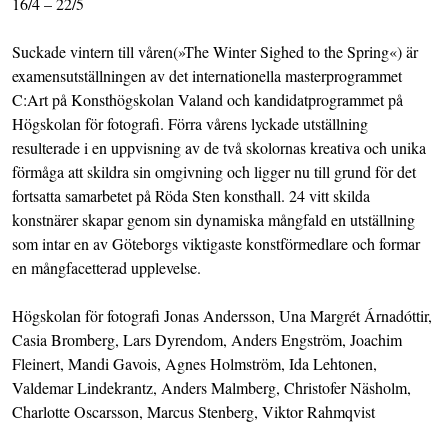
16/4 – 22/5
Suckade vintern till våren(»The Winter Sighed to the Spring«) är
examensutställningen av det internationella masterprogrammet
C:Art på Konsthögskolan Valand och kandidatprogrammet på
Högskolan för fotografi. Förra vårens lyckade utställning
resulterade i en uppvisning av de två skolornas kreativa och unika
förmåga att skildra sin omgivning och ligger nu till grund för det
fortsatta samarbetet på Röda Sten konsthall. 24 vitt skilda
konstnärer skapar genom sin dynamiska mångfald en utställning
som intar en av Göteborgs viktigaste konstförmedlare och formar
en mångfacetterad upplevelse.
Högskolan för fotografi Jonas Andersson, Una Margrét Árnadóttir,
Casia Bromberg, Lars Dyrendom, Anders Engström, Joachim
Fleinert, Mandi Gavois, Agnes Holmström, Ida Lehtonen,
Valdemar Lindekrantz, Anders Malmberg, Christofer Näsholm,
Charlotte Oscarsson, Marcus Stenberg, Viktor Rahmqvist