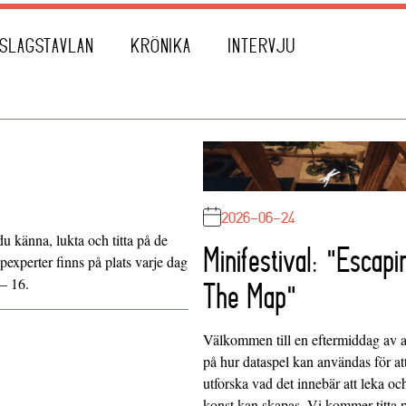
SLAGSTAVLAN
KRÖNIKA
INTERVJU
2026-06-24
du känna, lukta och titta på de
Minifestival: "Escapi
experter finns på plats varje dag
 – 16.
The Map"
Välkommen till en eftermiddag av at
på hur dataspel kan användas för at
utforska vad det innebär att leka oc
konst kan skapas. Vi kommer titta 