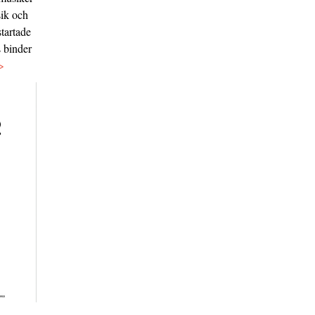
sik och
tartade
s binder
>