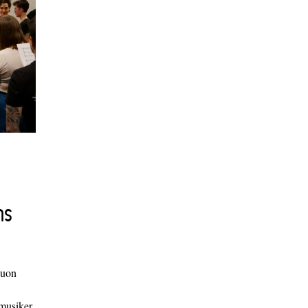
ns
duon
 musiker