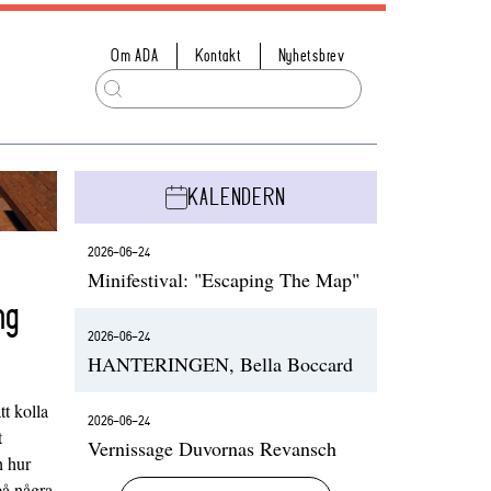
Om ADA
Kontakt
Nyhetsbrev
KALENDERN
2026-06-24
Minifestival: "Escaping The Map"
ng
2026-06-24
HANTERINGEN, Bella Boccard
t kolla
2026-06-24
t
Vernissage Duvornas Revansch
h hur
på några