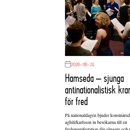
2026-06-24
Hamseda – sjunga
antinationalistisk kra
för fred
På nationaldagen bjuder konstnärs
aghili/karlsson in besökarna till en
fredsmanifestation där sångare och