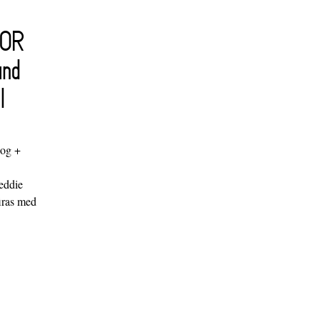
FOR
and
l
log +
"
eddie
iras med