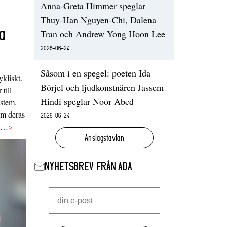
Anna-Greta Himmer speglar
Thuy-Han Nguyen-Chi, Dalena
a
Tran och Andrew Yong Hoon Lee
2026-06-24
Såsom i en spegel: poeten Ida
ykliskt.
Börjel och ljudkonstnären Jassem
 till
Hindi speglar Noor Abed
ystem.
 om deras
2026-06-24
va…
>
Anslagstavlan
NYHETSBREV FRÅN ADA