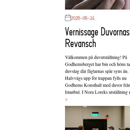
2026-06-24
Vernissage Duvornas
Revansch
Välkommen på duvutställning! På
Godhemsberget har bin och höns tag
duvslag där fåglarnas spår syns än.
Halvvägs upp för trappan fylls nu
Godhems Konsthall med duvor frå
Istanbul. I Nora Loreks utställnin
>