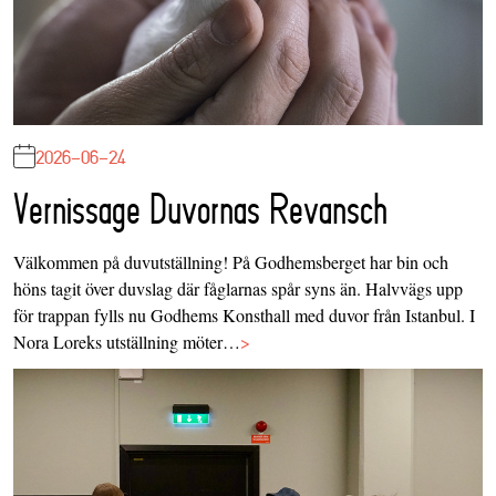
2026-06-24
Vernissage Duvornas Revansch
Välkommen på duvutställning! På Godhemsberget har bin och
höns tagit över duvslag där fåglarnas spår syns än. Halvvägs upp
för trappan fylls nu Godhems Konsthall med duvor från Istanbul. I
Nora Loreks utställning möter…
>