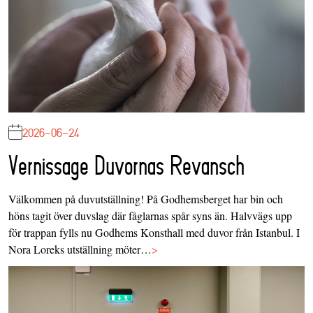
2026-06-24
Vernissage Duvornas Revansch
Välkommen på duvutställning! På Godhemsberget har bin och
höns tagit över duvslag där fåglarnas spår syns än. Halvvägs upp
för trappan fylls nu Godhems Konsthall med duvor från Istanbul. I
Nora Loreks utställning möter…
>