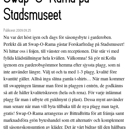
Stadsmuseet
Publicerat 2009.09.25
Nu var det höst igen och dags för säsongsbyte i garderoben.
Perfekt då att Swap-O-Rama gästar Forskarfredag på Stadsmuseet!
Ni hittar oss i foijen, till vänster om receptionen. Där står vi med
fyllda klädställningar hela kvällen. Välkomna! Så gör ni:Kolla
igenom era garderobsgömmor hemma efter sjyssta plagg, som ni
inte använder längre. Välj ut och ta med 1-3 plagg, kvalité före
kvantité gäller. Alltså inga slitna gamla t-shirts… När man kommer
till swappingen lämnar man först in plaggen i entrén, de godkänns
så att de håller kvalitetskraven (hela och rena). För varje inlämnat
plagg får man i utbyte ett guldmynt (i plast). Dessa mynt använder
man senare när man vill byta tillbaka till de nya plagg man tagit,
gratis! Swap-O-Rama arrangeras av BittraBritta för att främja samt
marknadsföra grön byteshandel som ett alternativ och komplement
till säsongskonsumtion av kläder. Det är vårt bidrag till den hållbara