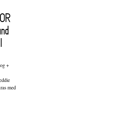
FOR
and
l
log +
"
eddie
iras med