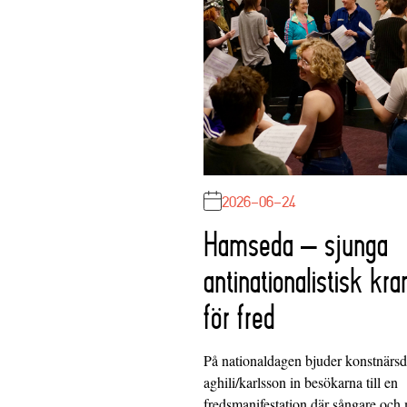
2026-06-24
Hamseda – sjunga
antinationalistisk kra
för fred
På nationaldagen bjuder konstnärs
aghili/karlsson in besökarna till en
fredsmanifestation där sångare och