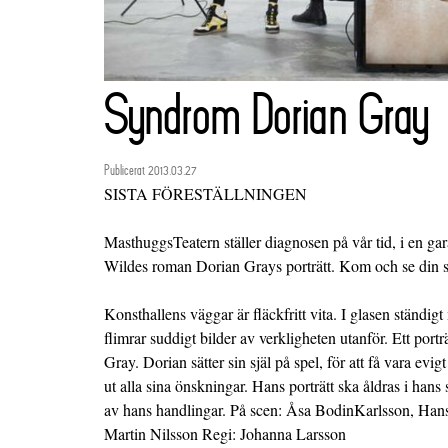
Syndrom Dorian Gray
Publicerat 2013.03.27
SISTA FÖRESTÄLLNINGEN
MasthuggsTeatern ställer diagnosen på vår tid, i en gar
Wildes roman Dorian Grays porträtt. Kom och se din s
Konsthallens väggar är fläckfritt vita. I glasen ständ
flimrar suddigt bilder av verkligheten utanför. Ett por
Gray. Dorian sätter sin själ på spel, för att få vara evig
ut alla sina önskningar. Hans porträtt ska åldras i han
av hans handlingar. På scen: Åsa BodinKarlsson, Han
Martin Nilsson Regi: Johanna Larsson