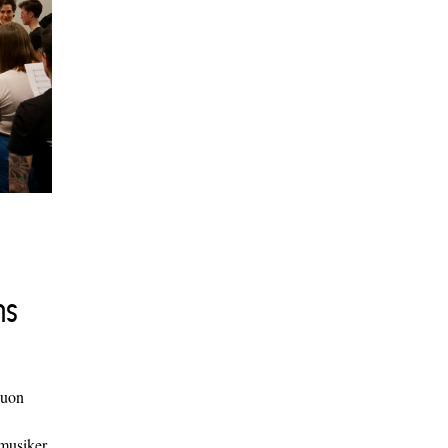
ns
duon
 musiker