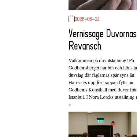
2026-06-24
Vernissage Duvornas
Revansch
Välkommen på duvutställning! På
Godhemsberget har bin och höns tag
duvslag där fåglarnas spår syns än.
Halvvägs upp för trappan fylls nu
Godhems Konsthall med duvor frå
Istanbul. I Nora Loreks utställnin
>