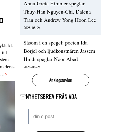
Anna-Greta Himmer speglar
Thuy-Han Nguyen-Chi, Dalena
a
Tran och Andrew Yong Hoon Lee
2026-06-24
Såsom i en spegel: poeten Ida
ykliskt.
Börjel och ljudkonstnären Jassem
 till
Hindi speglar Noor Abed
ystem.
 om deras
2026-06-24
va…
>
Anslagstavlan
NYHETSBREV FRÅN ADA