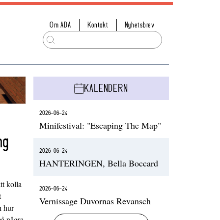
Om ADA
Kontakt
Nyhetsbrev
KALENDERN
2026-06-24
Minifestival: "Escaping The Map"
ng
2026-06-24
HANTERINGEN, Bella Boccard
t kolla
2026-06-24
t
Vernissage Duvornas Revansch
h hur
på några