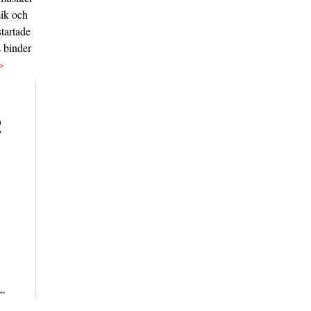
sik och
tartade
s binder
>