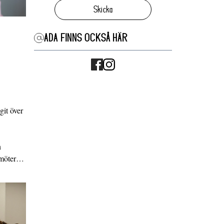
Skicka
ADA FINNS OCKSÅ HÄR
it över
n
g möter…