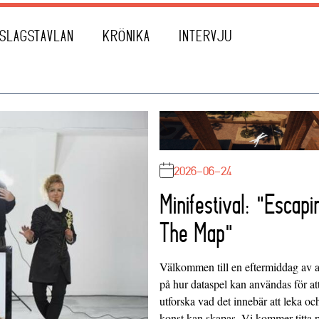
SLAGSTAVLAN
KRÖNIKA
INTERVJU
2026-06-24
Minifestival: "Escapi
The Map"
Välkommen till en eftermiddag av at
på hur dataspel kan användas för at
utforska vad det innebär att leka oc
konst kan skapas. Vi kommer titta 