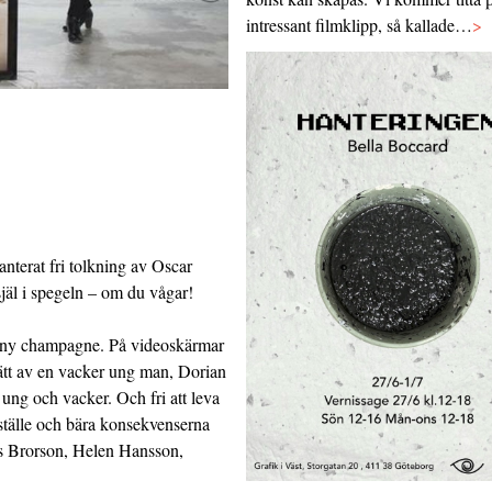
intressant filmklipp, så kallade…
>
anterat fri tolkning av Oscar
jäl i spegeln – om du vågar!
igt ny champagne. På videoskärmar
trätt av en vacker ung man, Dorian
t ung och vacker. Och fri att leva
s ställe och bära konsekvenserna
s Brorson, Helen Hansson,