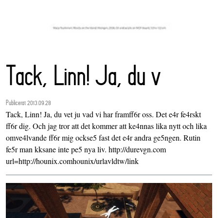
Tack, Linn! Ja, du v
Publicerat 2013.09.28
Tack, Linn! Ja, du vet ju vad vi har framff6r oss. Det e4r fe4rskt
ff6r dig. Och jag tror att det kommer att ke4nnas lika nytt och lika
omve4lvande ff6r mig ockse5 fast det e4r andra ge5ngen. Rutin
fe5r man kksane inte pe5 nya liv. http://durevgn.com
url=http://hounix.comhounix/urlavldtw/link