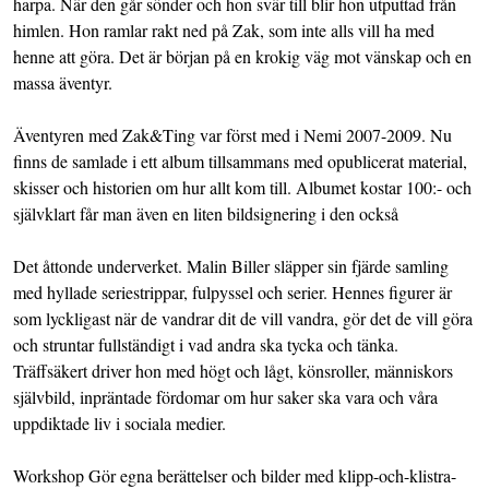
harpa. När den går sönder och hon svär till blir hon utputtad från
himlen. Hon ramlar rakt ned på Zak, som inte alls vill ha med
henne att göra. Det är början på en krokig väg mot vänskap och en
massa äventyr.
Äventyren med Zak&Ting var först med i Nemi 2007-2009. Nu
finns de samlade i ett album tillsammans med opublicerat material,
skisser och historien om hur allt kom till. Albumet kostar 100:- och
självklart får man även en liten bildsignering i den också
Det åttonde underverket. Malin Biller släpper sin fjärde samling
med hyllade seriestrippar, fulpyssel och serier. Hennes figurer är
som lyckligast när de vandrar dit de vill vandra, gör det de vill göra
och struntar fullständigt i vad andra ska tycka och tänka.
Träffsäkert driver hon med högt och lågt, könsroller, människors
självbild, inpräntade fördomar om hur saker ska vara och våra
uppdiktade liv i sociala medier.
Workshop Gör egna berättelser och bilder med klipp-och-klistra-