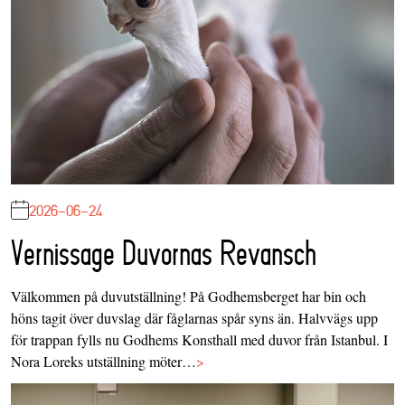
2026-06-24
Vernissage Duvornas Revansch
Välkommen på duvutställning! På Godhemsberget har bin och
höns tagit över duvslag där fåglarnas spår syns än. Halvvägs upp
för trappan fylls nu Godhems Konsthall med duvor från Istanbul. I
Nora Loreks utställning möter…
>