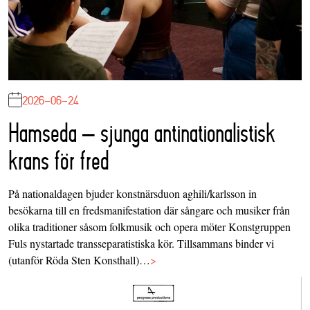
2026-06-24
Hamseda – sjunga antinationalistisk
krans för fred
På nationaldagen bjuder konstnärsduon aghili/karlsson in
besökarna till en fredsmanifestation där sångare och musiker från
olika traditioner såsom folkmusik och opera möter Konstgruppen
Fuls nystartade transseparatistiska kör. Tillsammans binder vi
(utanför Röda Sten Konsthall)…
>