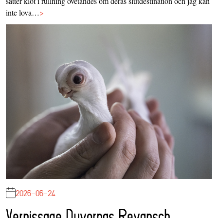
sätter klot i rullning ovetandes om deras slutdestination och jag kan
inte lova…
>
2026-06-24
Vernissage Duvornas Revansch