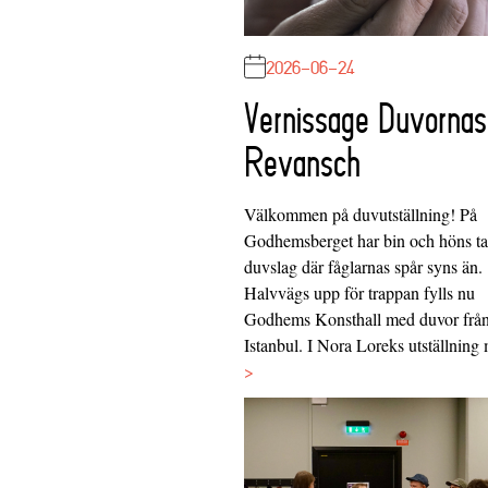
2026-06-24
Vernissage Duvornas
Revansch
Välkommen på duvutställning! På
Godhemsberget har bin och höns tag
duvslag där fåglarnas spår syns än.
Halvvägs upp för trappan fylls nu
Godhems Konsthall med duvor frå
Istanbul. I Nora Loreks utställnin
>