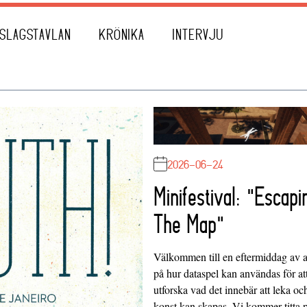
SLAGSTAVLAN
KRÖNIKA
INTERVJU
2026-06-24
Minifestival: "Escapi
The Map"
Välkommen till en eftermiddag av at
på hur dataspel kan användas för at
utforska vad det innebär att leka oc
konst kan skapas. Vi kommer titta 