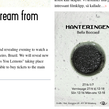
intressant filmklipp, så kallade…
>
tream from
nd revealing evening to watch a
iro, Brazil. We will reveal new
es You Lemons” taking place
le to buy tickets to the main