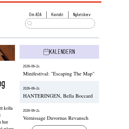
Om ADA
Kontakt
Nyhetsbrev
KALENDERN
2026-06-24
Minifestival: "Escaping The Map"
ng
2026-06-24
HANTERINGEN, Bella Boccard
t kolla
2026-06-24
t
Vernissage Duvornas Revansch
h hur
på några