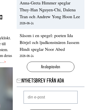
Anna-Greta Himmer speglar
Thuy-Han Nguyen-Chi, Dalena
a
Tran och Andrew Yong Hoon Lee
2026-06-24
Såsom i en spegel: poeten Ida
ykliskt.
Börjel och ljudkonstnären Jassem
 till
Hindi speglar Noor Abed
ystem.
 om deras
2026-06-24
va…
>
Anslagstavlan
NYHETSBREV FRÅN ADA