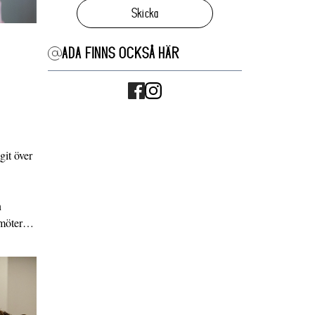
Skicka
ADA FINNS OCKSÅ HÄR
it över
n
g möter…