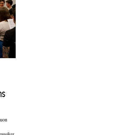
ns
duon
 musiker