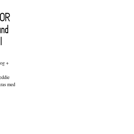
FOR
and
l
log +
"
eddie
iras med