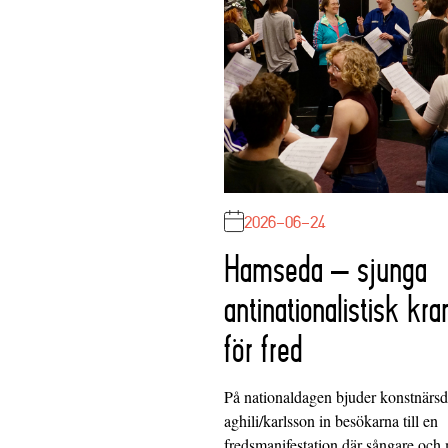
2026-06-24
Hamseda – sjunga
antinationalistisk kra
för fred
På nationaldagen bjuder konstnärs
aghili/karlsson in besökarna till en
fredsmanifestation där sångare och