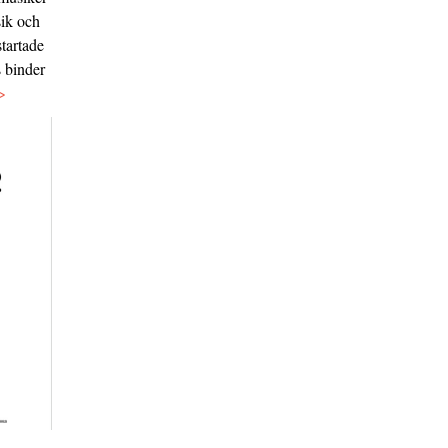
sik och
tartade
s binder
>