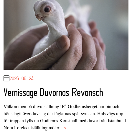
2026-06-24
Vernissage Duvornas Revansch
Välkommen på duvutställning! På Godhemsberget har bin och
höns tagit över duvslag där fåglarnas spår syns än. Halvvägs upp
för trappan fylls nu Godhems Konsthall med duvor från Istanbul. I
Nora Loreks utställning möter…
>