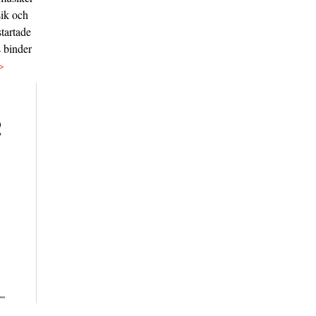
sik och
tartade
s binder
>