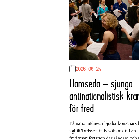
2026-06-24
Hamseda – sjunga
antinationalistisk kra
för fred
På nationaldagen bjuder konstnärs
aghili/karlsson in besökarna till en
fredsmanifestation där sångare och