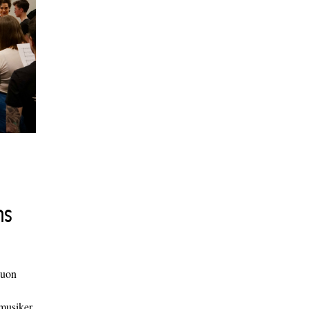
ns
duon
 musiker