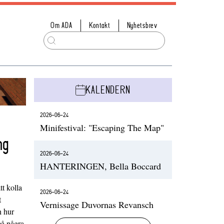
Om ADA
Kontakt
Nyhetsbrev
KALENDERN
2026-06-24
Minifestival: "Escaping The Map"
ng
2026-06-24
HANTERINGEN, Bella Boccard
t kolla
2026-06-24
t
Vernissage Duvornas Revansch
h hur
på några