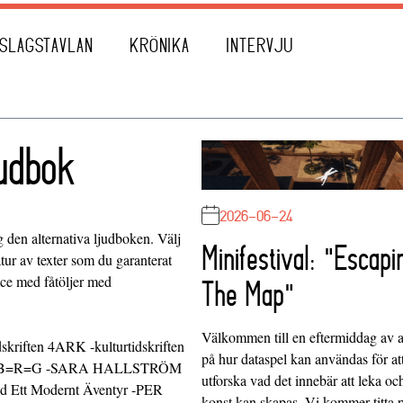
SLAGSTAVLAN
KRÖNIKA
INTERVJU
judbok
2026-06-24
den alternativa ljudboken. Välj
Minifestival: "Escapi
atur av texter som du garanterat
ance med fåtöljer med
The Map"
Välkommen till en eftermiddag av at
dskriften 4ARK -kulturtidskriften
på hur dataspel kan användas för at
T=B=R=G -SARA HALLSTRÖM
utforska vad det innebär att leka oc
t Modernt Äventyr -PER
konst kan skapas. Vi kommer titta 