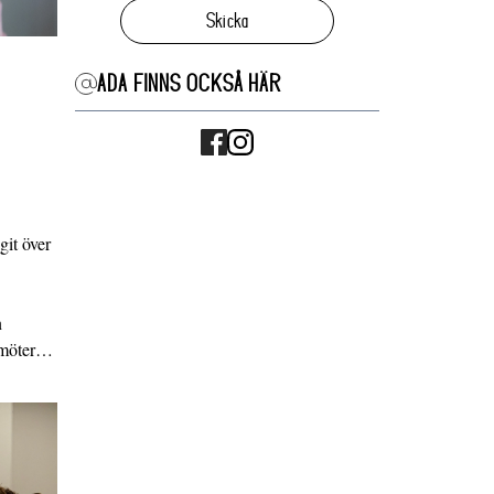
Skicka
ADA FINNS OCKSÅ HÄR
it över
n
g möter…