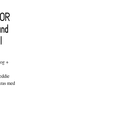
FOR
and
l
log +
"
eddie
iras med