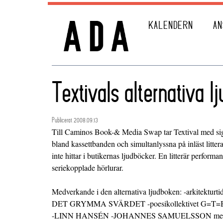
KALENDERN
AN
Textivals alternativa l
Publicerat 2008.09.13
Till Caminos Book-& Media Swap tar Textival med sig 
bland kassettbanden och simultanlyssna på inläst litter
inte hittar i butikernas ljudböcker. En litterär perform
seriekopplade hörlurar.
Medverkande i den alternativa ljudboken: -arkitekturti
DET GRYMMA SVÄRDET -poesikollektivet G=
-LINN HANSÉN -JOHANNES SAMUELSSON med Et