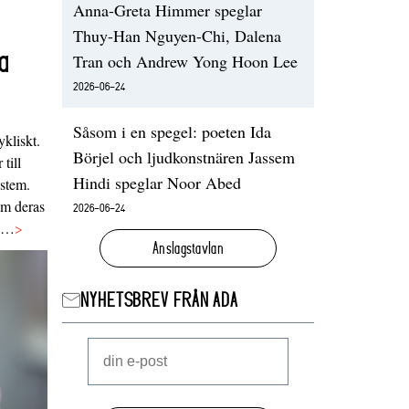
Anna-Greta Himmer speglar
Thuy-Han Nguyen-Chi, Dalena
a
Tran och Andrew Yong Hoon Lee
2026-06-24
Såsom i en spegel: poeten Ida
ykliskt.
Börjel och ljudkonstnären Jassem
 till
Hindi speglar Noor Abed
ystem.
 om deras
2026-06-24
va…
>
Anslagstavlan
NYHETSBREV FRÅN ADA