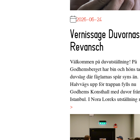
2026-06-24
Vernissage Duvornas
Revansch
Välkommen på duvutställning! På
Godhemsberget har bin och höns tag
duvslag där fåglarnas spår syns än.
Halvvägs upp för trappan fylls nu
Godhems Konsthall med duvor frå
Istanbul. I Nora Loreks utställnin
>