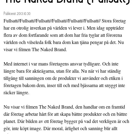
Publicerat 2013.10.30
Fullsatt//Fullsatt//Fullsatt//Fullsatt//Fullsatt//Fullsatt// Stora företag
har en otrolig inverkan på världen vi lever i. Men idag uppträder
flera av dom fortfarande som att dom har fria tyglar att förorena
världen och vilseleda folk bara dom kan tjäna pengar på det. Nu
visar vi filmen The Naked Brand.
Med internet i var mans företagens ansvar tydligare. Och inte
längre bara för aktieägarna, utan för alla. Nu när vi har ständig
tillgång till sanningen om de produkter vi använder och etiken i
företagen bakom dem, inser till och med bjässarna att snyggt inte
räcker längre.
Nu visar vi filmen The Naked Brand, den handlar om en framtid
där företag arbetar hårt för att skapa bättre produkter och en bättre
planet. Där bilden av ett företag bygger på vad det verkligen är och
gör, inte köpt image. Där moral, ärlighet och sanning blir allt