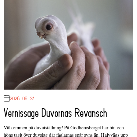
2026-06-24
Vernissage Duvornas Revansch
Välkommen på duvutställning! På Godhemsberget har bin och
höns tagit över duvslag där fåglarnas spår syns än. Halvvägs upp