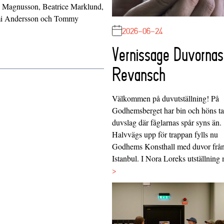
is Magnusson, Beatrice Marklund,
mi Andersson och Tommy
2026-06-24
Vernissage Duvornas
Revansch
Välkommen på duvutställning! På
Godhemsberget har bin och höns tag
duvslag där fåglarnas spår syns än.
Halvvägs upp för trappan fylls nu
Godhems Konsthall med duvor frå
Istanbul. I Nora Loreks utställnin
>