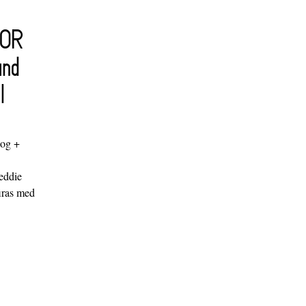
FOR
and
l
log +
"
eddie
iras med