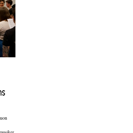
ns
duon
 musiker