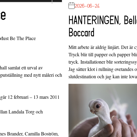
2026-06-24
ce
HANTERINGEN, Bell
Boccard
 Must Be The Place
Mitt arbete är aldrig linjärt. Det är c
Tryck blir till papper och papper blir
tryck. Installationer blir sorteringss
ll samlat ett urval av
Jag sätter klot i rullning ovetandes
putställning med nytt måleri och
slutdestination och jag kan inte lo
ågår 12 februari – 13 mars 2011
ellan Landala Torg och
nes Brander, Camilla Boström,