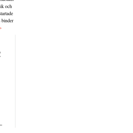
sik och
tartade
s binder
>