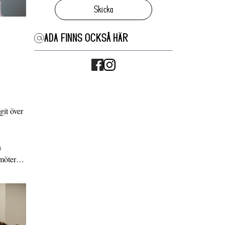
Skicka
ADA FINNS OCKSÅ HÄR
it över
n
g möter…