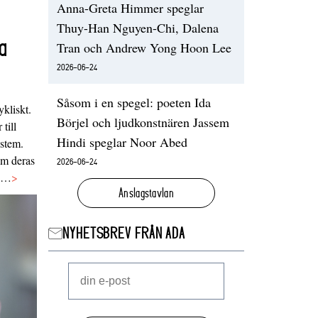
Anna-Greta Himmer speglar
Thuy-Han Nguyen-Chi, Dalena
a
Tran och Andrew Yong Hoon Lee
2026-06-24
Såsom i en spegel: poeten Ida
ykliskt.
Börjel och ljudkonstnären Jassem
 till
Hindi speglar Noor Abed
ystem.
 om deras
2026-06-24
va…
>
Anslagstavlan
NYHETSBREV FRÅN ADA