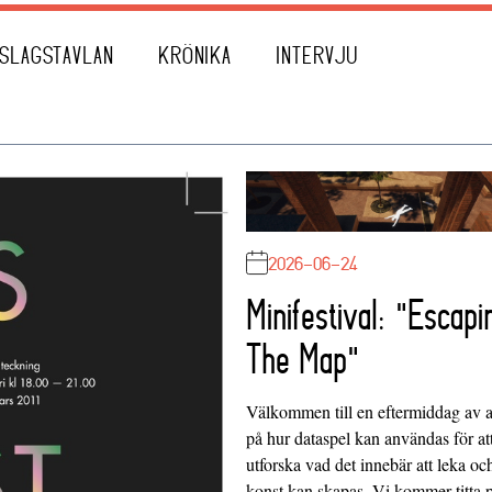
SLAGSTAVLAN
KRÖNIKA
INTERVJU
2026-06-24
Minifestival: "Escapi
The Map"
Välkommen till en eftermiddag av at
på hur dataspel kan användas för at
utforska vad det innebär att leka oc
konst kan skapas. Vi kommer titta 