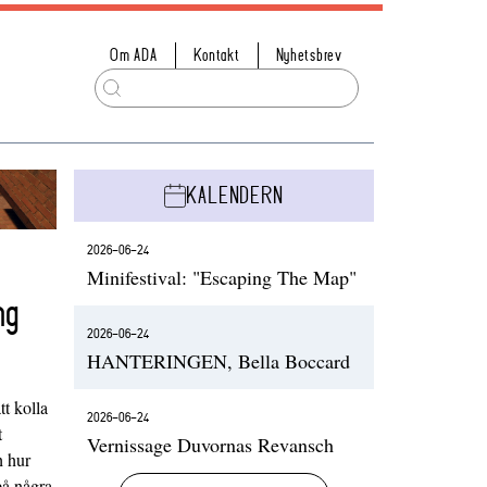
Om ADA
Kontakt
Nyhetsbrev
KALENDERN
2026-06-24
Minifestival: "Escaping The Map"
ng
2026-06-24
HANTERINGEN, Bella Boccard
t kolla
2026-06-24
t
Vernissage Duvornas Revansch
h hur
på några