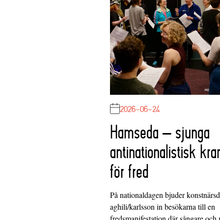
2026-06-24
Hamseda – sjunga
antinationalistisk kra
för fred
På nationaldagen bjuder konstnärs
aghili/karlsson in besökarna till en
fredsmanifestation där sångare och