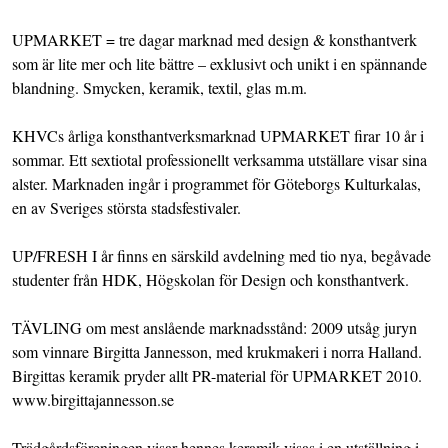
UPMARKET = tre dagar marknad med design & konsthantverk
som är lite mer och lite bättre – exklusivt och unikt i en spännande
blandning. Smycken, keramik, textil, glas m.m.
KHVCs årliga konsthantverksmarknad UPMARKET firar 10 år i
sommar. Ett sextiotal professionellt verksamma utställare visar sina
alster. Marknaden ingår i programmet för Göteborgs Kulturkalas,
en av Sveriges största stadsfestivaler.
UP/FRESH I år finns en särskild avdelning med tio nya, begåvade
studenter från HDK, Högskolan för Design och konsthantverk.
TÄVLING om mest anslående marknadsstånd: 2009 utsåg juryn
som vinnare Birgitta Jannesson, med krukmakeri i norra Halland.
Birgittas keramik pryder allt PR-material för UPMARKET 2010.
www.birgittajannesson.se
Trädgårdsföreningen visar hennes keramik visas i en utställning i