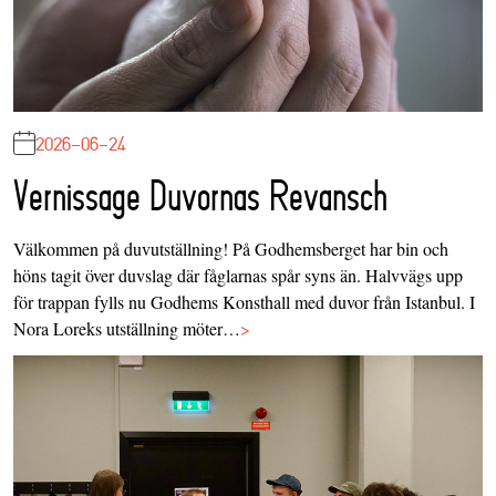
2026-06-24
Vernissage Duvornas Revansch
Välkommen på duvutställning! På Godhemsberget har bin och
höns tagit över duvslag där fåglarnas spår syns än. Halvvägs upp
för trappan fylls nu Godhems Konsthall med duvor från Istanbul. I
Nora Loreks utställning möter…
>