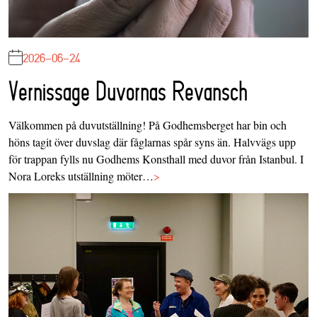
2026-06-24
Vernissage Duvornas Revansch
Välkommen på duvutställning! På Godhemsberget har bin och
höns tagit över duvslag där fåglarnas spår syns än. Halvvägs upp
för trappan fylls nu Godhems Konsthall med duvor från Istanbul. I
Nora Loreks utställning möter…
>